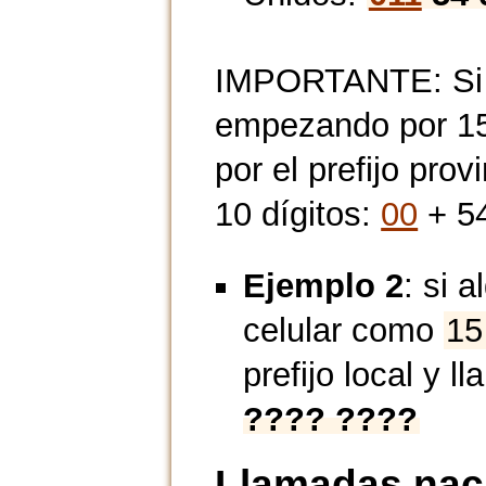
IMPORTANTE: Si n
empezando por 15,
por el prefijo prov
10 dígitos:
00
+ 54
Ejemplo 2
: si 
celular como
15
prefijo local y l
???? ????
Llamadas naci