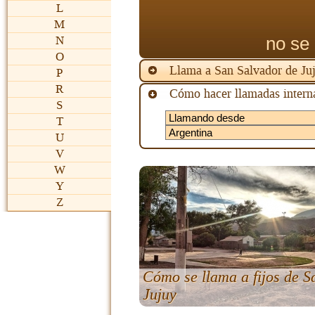
L
M
no se 
N
O
Llama a San Salvador de Ju
P
R
Cómo hacer llamadas interna
S
T
U
V
W
Y
Z
Cómo se llama a fijos de S
Jujuy