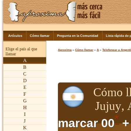
Artículos
Cómo llamar
Pregunta en la Comunidad
Lista rápida de p
Elige el país al que
Aproxima
»
Cómo llamar
»
A
»
Telefonear a Argent
llamar
A
B
C
D
E
Cómo ll
F
G
Jujuy,
H
I
*
marcar 00
+
J
K