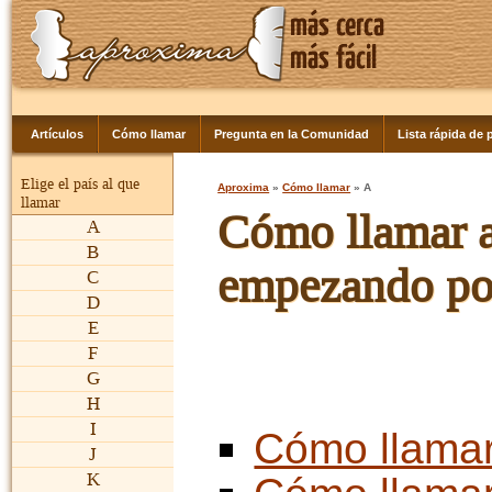
Artículos
Cómo llamar
Pregunta en la Comunidad
Lista rápida de p
Elige el país al que
Aproxima
»
Cómo llamar
» A
llamar
Cómo llamar a 
A
B
empezando por
C
D
E
F
G
H
I
Cómo llama
J
K