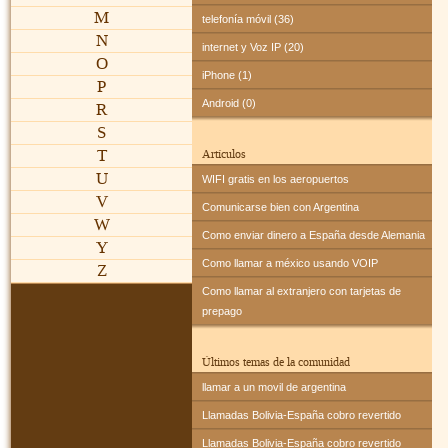
M
telefonía móvil (36)
N
internet y Voz IP (20)
O
iPhone (1)
P
Android (0)
R
S
T
Artículos
U
WIFI gratis en los aeropuertos
V
Comunicarse bien con Argentina
W
Como enviar dinero a España desde Alemania
Y
Como llamar a méxico usando VOIP
Z
Como llamar al extranjero con tarjetas de
prepago
Últimos temas de la comunidad
llamar a un movil de argentina
Llamadas Bolivia-España cobro revertido
Llamadas Bolivia-España cobro revertido