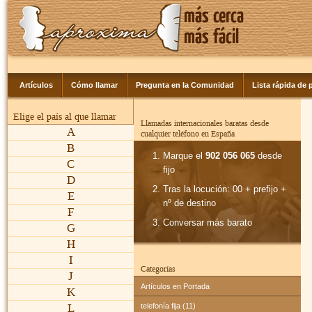
Artículos
Cómo llamar
Pregunta en la Comunidad
Lista rápida de p
Elige el país al que llamar
Llamadas internacionales baratas desde
A
cualquier teléfono en España
B
Marque el
902 056 065
desde
C
fijo
D
Tras la locución: 00 + prefijo +
E
nº de destino
F
Conversar más barato
G
H
I
Categorías
J
Artículos en Portada
K
L
telefonía fija (11)