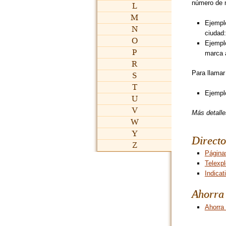
número de m
L
M
Ejemplo
N
ciudad
O
Ejempl
P
marca 
R
Para llamar
S
T
Ejempl
U
V
Más detall
W
Y
Directo
Z
Página
Telexpl
Indicat
Ahorra 
Ahorra 