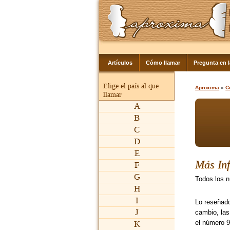
Artículos
Cómo llamar
Pregunta en 
Elige el país al que
Aproxima
»
C
llamar
A
B
C
D
E
Más In
F
G
Todos los n
H
I
Lo reseñado
J
cambio, la
el número 9
K