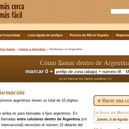
la Comunidad
Lista rápida de prefijos
Precios de 902 en España
Registra
ómo llamar
»
Llamar a Argentina
» Telefonear en Argentina
Cómo llamar dentro de Argentin
marcar 0 +
no se marcan los signos positivos (+)
formación
Hacer una co
úmeros argentinos tienen un total de 10 dígitos.
La hora en Bueno
 arriba es para llamadas a fijos argentinos. En
s llamadas
entre celulares
dentro
de Argentina
(sin
Jueves, 6 de Agosto
 internacional) necesitan el número 15 delante del