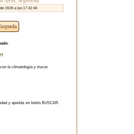
s Aires, Argentina
 de 2026 a las 17:42:46
búsqueda
nado
:
??
con la climatología y trucos.
 ciudad y apretás en botón BUSCAR.