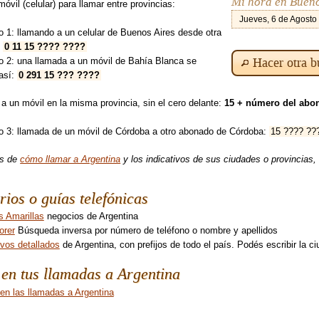
Mi hora en Bueno
óvil (celular) para llamar entre provincias:
Jueves, 6 de Agosto
 1: llamando a un celular de Buenos Aires desde otra
:
0 11 15 ???? ????
Hacer otra 
o 2: una llamada a un móvil de Bahía Blanca se
así:
0 291 15 ??? ????
 a un móvil en la misma provincia, sin el cero delante:
15 + número del abo
o 3: llamada de un móvil de Córdoba a otro abonado de Córdoba:
15 ???? ??
es de
cómo llamar a Argentina
y los indicativos de sus ciudades o provincias, 
rios o guías telefónicas
s Amarillas
negocios de Argentina
orer
Búsqueda inversa por número de teléfono o nombre y apellidos
ivos detallados
de Argentina, con prefijos de todo el país. Podés escribir la
en tus llamadas a Argentina
en las llamadas a Argentina