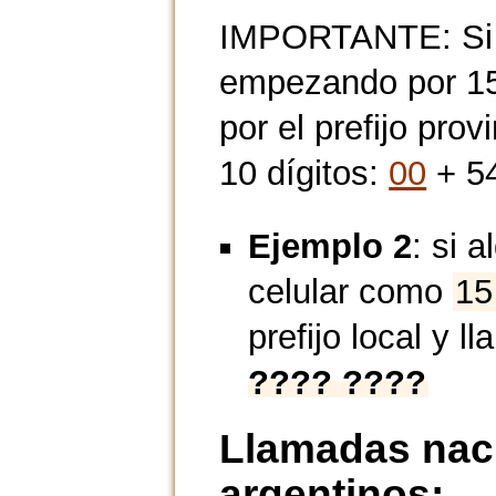
IMPORTANTE: Si n
empezando por 15,
por el prefijo prov
10 dígitos:
00
+ 54
Ejemplo 2
: si 
celular como
15
prefijo local y l
???? ????
Llamadas naci
argentinos: