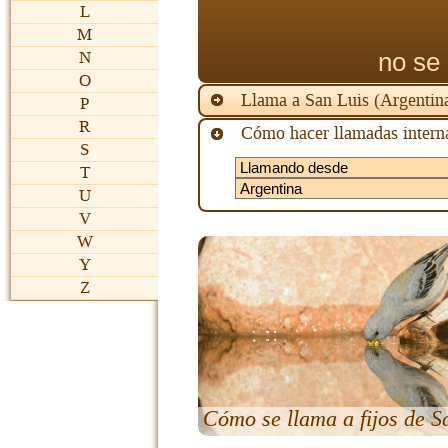
L
M
no se 
N
O
Llama a San Luis (Argentin
P
R
Cómo hacer llamadas interna
S
T
U
V
W
Y
Z
Cómo se llama a fijos de S