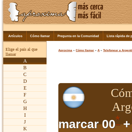
Artículos
Cómo llamar
Pregunta en la Comunidad
Lista rápida de p
Elige el país al que
Aproxima
»
Cómo llamar
»
A
»
Telefonear a Argent
llamar
A
B
C
D
E
Cómo
F
G
Arg
H
I
*
marcar 00
+
J
K