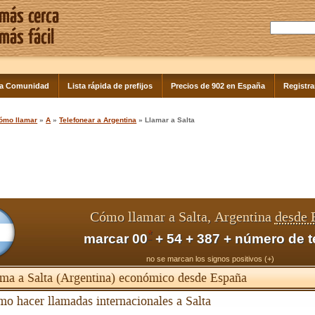
la Comunidad
Lista rápida de prefijos
Precios de 902 en España
Registra
ómo llamar
»
A
»
Telefonear a Argentina
» Llamar a Salta
Cómo llamar a Salta, Argentina
desde 
*
marcar 00
+ 54 + 387 + número de t
no se marcan los signos positivos (+)
ma a Salta (Argentina) económico desde España
o hacer llamadas internacionales a Salta