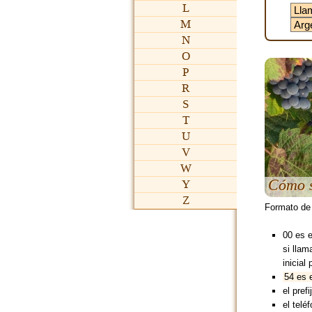
L
M
N
O
P
R
S
T
U
V
W
Cómo s
Y
Z
Formato de
00 es 
si lla
inicial 
54 es e
el pref
el teléf