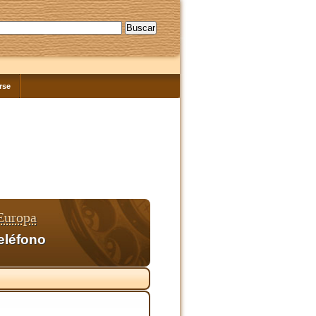
rse
Europa
eléfono