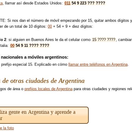
ta
, llamar así desde Estados Unidos:
011
54 9 223 ??? ????
 Si nos dan el número de móvil empezando por 15, quitar ambos dígitos y sus
er de un total de 10 dígitos:
00
+ 54 + 9 + diez dígitos:
o 2
: si alguien en Buenos Aires le da el celular como
15 ???? ????
, cambiar 
talia:
00
54 9 11 ???? ????
nacionales a móviles argentinos:
el prefijo especial 15. Explicado en cómo
llamar entre teléfonos en Argentina
.
s de otras ciudades de Argentina
igos de área o
prefijos locales de Argentina
para otras ciudades y regiones re
iza gente en Argentina y aprende a
ar
e la foto