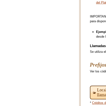
del Pla
IMPORTANTE:
para dispon
Ejempl
desde I
Llamadas 
Se utiliza 
Prefijo
Ver los cód
Local
llam
*
Créditos d