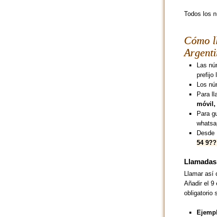
Todos los n
Cómo ll
Argent
Las núm
prefijo
Los núm
Para ll
móvil,
Para g
whatsa
Desde 
54 9?
Llamadas 
Llamar así
Añadir el 9 
obligatorio 
Ejempl