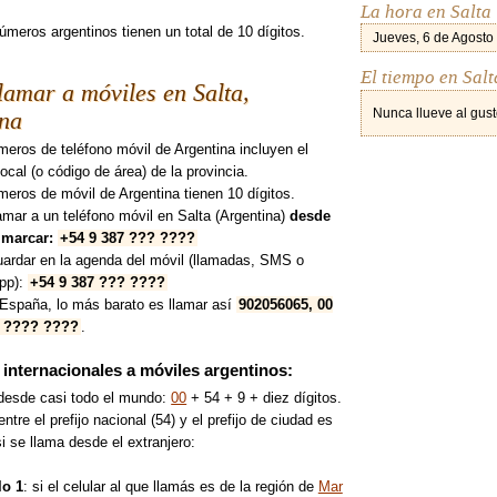
La hora en Salta
úmeros argentinos tienen un total de 10 dígitos.
Jueves, 6 de Agosto
El tiempo en Salt
amar a móviles en Salta,
Nunca llueve al gust
ina
eros de teléfono móvil de Argentina incluyen el
 local (o código de área) de la provincia.
eros de móvil de Argentina tienen 10 dígitos.
amar a un teléfono móvil en Salta (Argentina)
desde
 marcar:
+54 9 387 ??? ????
uardar en la agenda del móvil (llamadas, SMS o
pp):
+54 9 387 ??? ????
España, lo más barato es llamar así
902056065, 00
? ???? ????
.
internacionales a móviles argentinos:
 desde casi todo el mundo:
00
+ 54 + 9 + diez dígitos.
entre el prefijo nacional (54) y el prefijo de ciudad es
si se llama desde el extranjero:
o 1
: si el celular al que llamás es de la región de
Mar