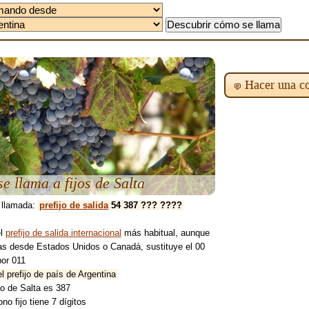
Hacer una co
e llama a fijos de Salta
 llamada:
prefijo de salida
54 387 ??? ????
el
prefijo de salida internacional
más habitual, aunque
mas desde Estados Unidos o Canadá, sustituye el 00
por 011
l prefijo de país de Argentina
ijo de Salta es 387
ono fijo tiene 7 dígitos