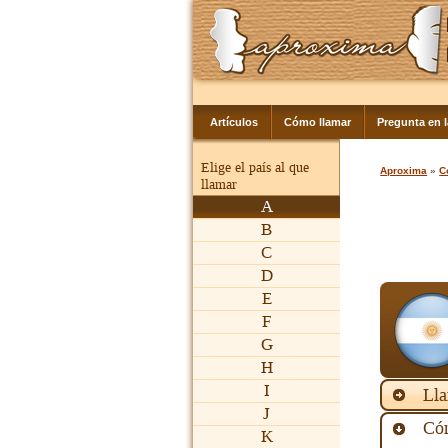
Artículos
Cómo llamar
Pregunta en 
Elige el país al que
Aproxima
»
C
llamar
A
B
C
D
E
F
G
H
I
Lla
J
Cóm
K