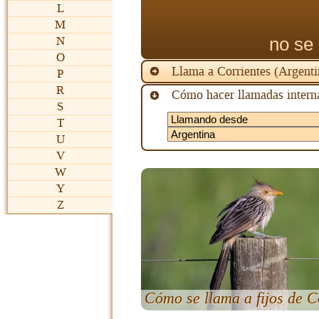
L
M
no se 
N
O
Llama a Corrientes (Argent
P
R
Cómo hacer llamadas interna
S
T
U
V
W
Y
Z
Cómo se llama a fijos de C