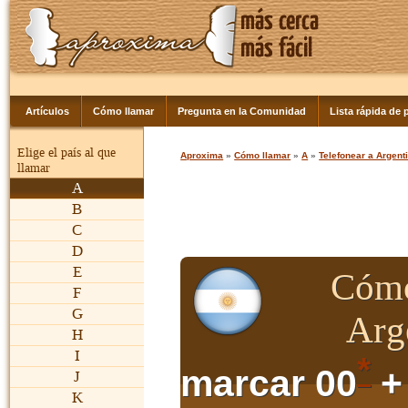
Artículos
Cómo llamar
Pregunta en la Comunidad
Lista rápida de p
Elige el país al que
Aproxima
»
Cómo llamar
»
A
»
Telefonear a Argent
llamar
A
B
C
D
E
Cómo
F
G
Arg
H
I
*
marcar 00
+
J
K