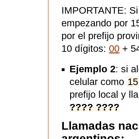
IMPORTANTE: Si n
empezando por 15,
por el prefijo prov
10 dígitos:
00
+ 54
Ejemplo 2
: si 
celular como
15
prefijo local y l
???? ????
Llamadas naci
argentinos: