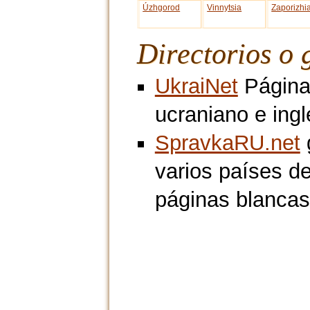
Úzhgorod
Vinnytsia
Zaporizhi
Directorios o 
UkraiNet
Páginas
ucraniano e ingl
SpravkaRU.net
g
varios países d
páginas blancas