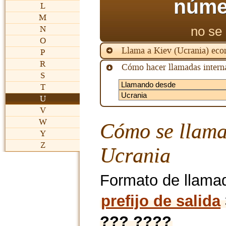
núme
L
M
no se 
N
O
Llama a Kiev (Ucrania) ec
P
R
Cómo hacer llamadas interna
S
T
U
V
W
Cómo se llama
Y
Z
Ucrania
Formato de llama
prefijo de salida
??? ????