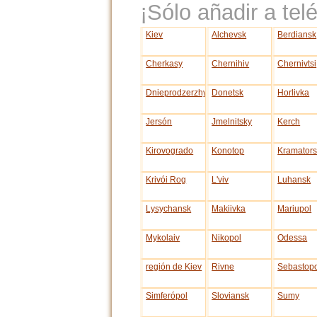
¡Sólo añadir a telé
Kiev
Alchevsk
Berdiansk
Cherkasy
Chernihiv
Chernivtsi
Dnieprodzerzhynsk
Donetsk
Horlivka
Jersón
Jmelnitsky
Kerch
Kirovogrado
Konotop
Kramators
Krivói Rog
L'viv
Luhansk
Lysychansk
Makiivka
Mariupol
Mykolaiv
Nikopol
Odessa
región de Kiev
Rivne
Sebastopo
Simferópol
Sloviansk
Sumy