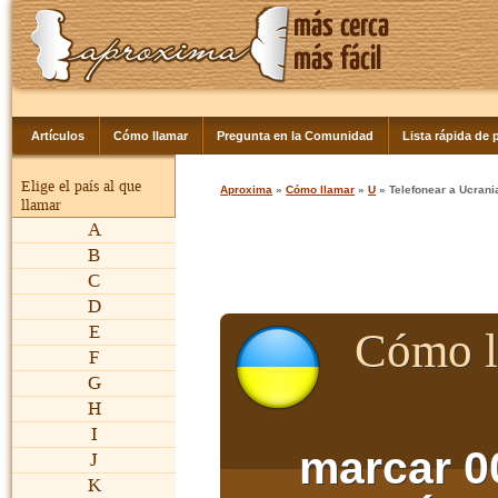
Artículos
Cómo llamar
Pregunta en la Comunidad
Lista rápida de p
Elige el país al que
Aproxima
»
Cómo llamar
»
U
» Telefonear a Ucrani
llamar
A
B
C
D
E
Cómo l
F
G
H
I
marcar 0
J
K