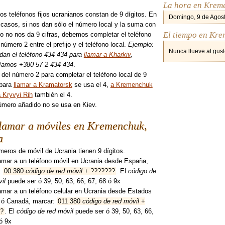
La hora en Krem
os teléfonos fijos ucranianos constan de 9 dígitos. En
Domingo, 9 de Agost
 casos, si nos dan sólo el número local y la suma con
El tiempo en Kr
ijo no nos da 9 cifras, debemos completar el teléfono
número 2 entre el prefijo y el teléfono local.
Ejemplo:
Nunca llueve al gust
dan el teléfono 434 434 para
llamar a Kharkiv
,
íamos +380 57 2 434 434
.
del número 2 para completar el teléfono local de 9
 para
llamar a Kramatorsk
se usa el 4,
a Kremenchuk
 Kryvyi Rih
también el 4.
úmero añadido no se usa en Kiev.
lamar a móviles en Kremenchuk,
a
eros de móvil de Ucrania tienen 9 dígitos.
amar a un teléfono móvil en Ucrania desde España,
:
00 380
código de red móvil
+ ???????
. El
código de
il
puede ser ó 39, 50, 63, 66, 67, 68 ó 9x
amar a un teléfono celular en Ucrania desde Estados
 ó Canadá, marcar:
011 380
código de red móvil
+
?
. El
código de red móvil
puede ser ó 39, 50, 63, 66,
ó 9x