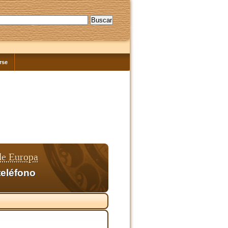
rse
de Europa
teléfono