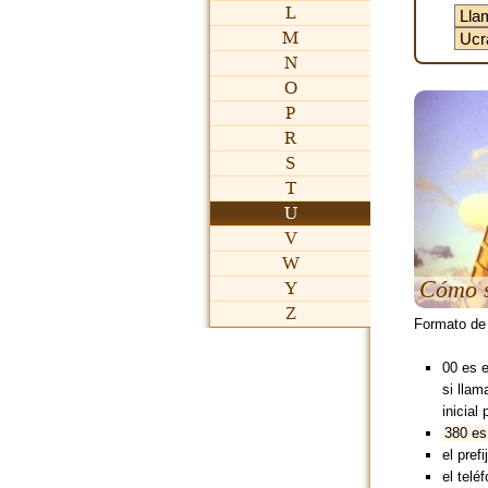
L
M
N
O
P
R
S
T
U
V
W
Cómo s
Y
Z
Formato de
00 es 
si lla
inicial 
380 es 
el pre
el teléf