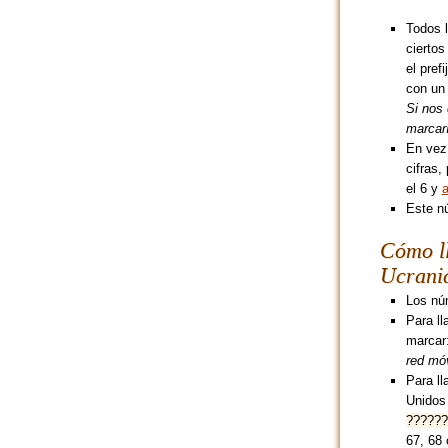
Todos l
ciertos
el pref
con un 
Si nos 
marcar
En vez 
cifras,
el 6 y
a
Este n
Cómo l
Ucrani
Los núm
Para ll
marcar
red móv
Para ll
Unidos
??????
67, 68 