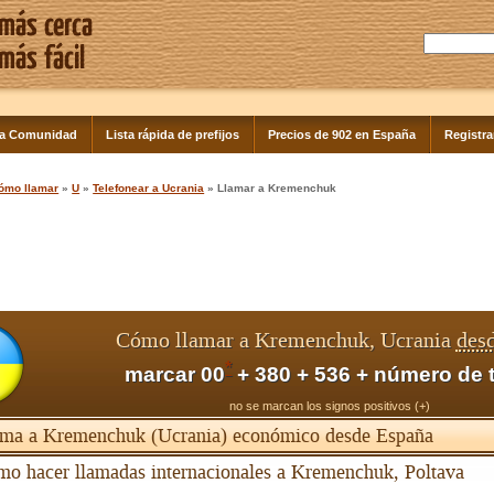
la Comunidad
Lista rápida de prefijos
Precios de 902 en España
Registra
ómo llamar
»
U
»
Telefonear a Ucrania
» Llamar a Kremenchuk
Cómo llamar a Kremenchuk, Ucrania
des
*
marcar 00
+ 380 + 536 + número de 
no se marcan los signos positivos (+)
ma a Kremenchuk (Ucrania) económico desde España
o hacer llamadas internacionales a Kremenchuk, Poltava