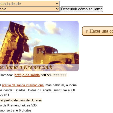
Hacer una co
e llama a Kremenchuk
 llamada:
prefijo de salida
380 536 ??? ???
el
prefijo de salida internacional
más habitual, aunque
mas desde Estados Unidos o Canadá, sustituye el 00
por 011
el prefijo de país de Ucrania
fijo de Kremenchuk es 536
ono fijo tiene 6 dígitos