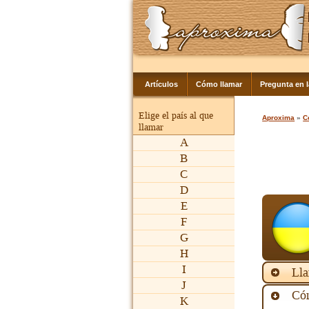
Artículos
Cómo llamar
Pregunta en 
Elige el país al que
Aproxima
»
C
llamar
A
B
C
D
E
F
G
H
I
Lla
J
Cóm
K