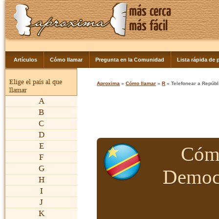
Artículos
Cómo llamar
Pregunta en la Comunidad
Lista rápida de p
Elige el país al que
Aproxima
»
Cómo llamar
»
R
» Telefonear a Repúb
llamar
A
B
C
D
E
Cómo
F
G
Democr
H
I
J
K