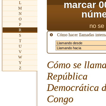
marcar 0
L
M
núme
N
O
P
no se 
R
Cómo hacer llamadas interna
S
T
U
V
W
Cómo se llama
Y
Z
República
Democrática d
Congo