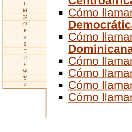
Centroafri
L
Cómo llama
M
N
Democrátic
O
P
Cómo llama
R
S
Dominican
T
Cómo llama
U
V
Cómo llama
W
Y
Cómo llama
Z
Cómo llama