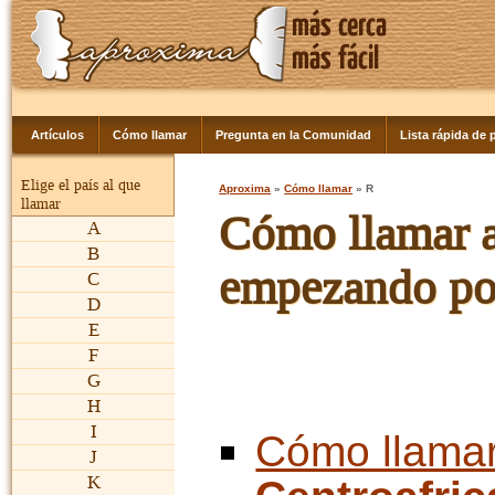
Artículos
Cómo llamar
Pregunta en la Comunidad
Lista rápida de p
Elige el país al que
Aproxima
»
Cómo llamar
» R
llamar
Cómo llamar a 
A
B
empezando por
C
D
E
F
G
H
I
Cómo llama
J
K