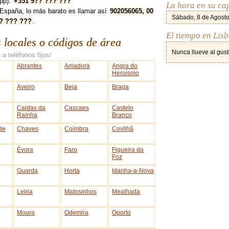
pp):
+351 9?? ??? ???
La hora en su cap
España, lo más barato es llamar así
902056065, 00
Sábado, 8 de Agosto
? ??? ???
.
El tiempo en Lis
s locales o códigos de área
Nunca llueve al gust
 a teléfonos fijos!
Abrantes
Amadora
Angra do
Heroísmo
Aveiro
Beja
Braga
Caldas da
Cascaes
Castelo
Rainha
Branco
de
Chaves
Coímbra
Covilhã
Évora
Faro
Figueira da
Foz
Guarda
Horta
Idanha-a-Nova
Leiria
Matosinhos
Mealhada
Moura
Odemira
Oporto