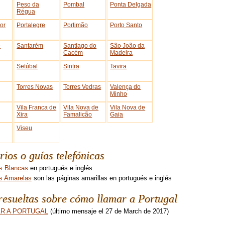
Peso da
Pombal
Ponta Delgada
Régua
or
Portalegre
Portimão
Porto Santo
-
Santarém
Santiago do
São João da
Cacém
Madeira
Setúbal
Sintra
Tavira
Torres Novas
Torres Vedras
Valença do
Minho
Vila Franca de
Vila Nova de
Vila Nova de
Xira
Famalicão
Gaia
Viseu
rios o guías telefónicas
s Blancas
en portugués e inglés.
s Amarelas
son las páginas amarillas en portugués e inglés
esueltas sobre cómo llamar a Portugal
R A PORTUGAL
(último mensaje el 27 de March de 2017)