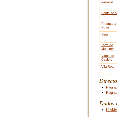
Penafiel
Ponte de S
Proença-a
Nova
Seia
Torre de
Moncorvo
Viana do
Castelo
Vila Real
Directo
Página
Página
Dudas r
LLAMA