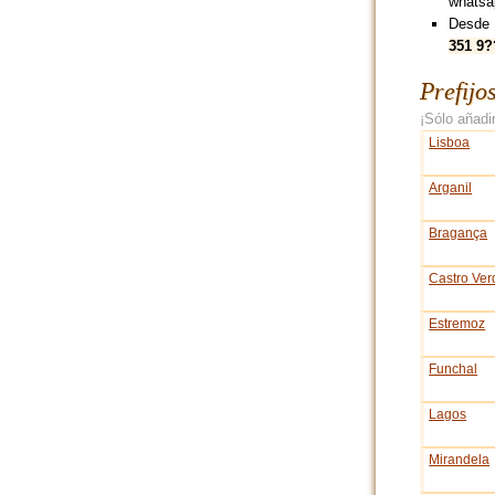
whatsa
Desde 
351 9?
Prefijo
¡Sólo añadir
Lisboa
Arganil
Bragança
Castro Ver
Estremoz
Funchal
Lagos
Mirandela