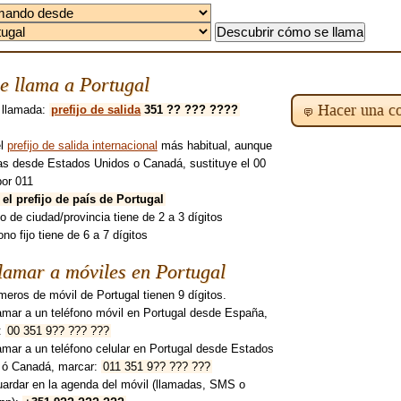
e llama a Portugal
Hacer una co
 llamada:
prefijo de salida
351 ?? ??? ????
el
prefijo de salida internacional
más habitual, aunque
mas desde Estados Unidos o Canadá, sustituye el 00
por 011
 el prefijo de país de Portugal
ijo de ciudad/provincia tiene de 2 a 3 dígitos
fono fijo tiene de 6 a 7 dígitos
lamar a móviles en Portugal
eros de móvil de Portugal tienen 9 dígitos.
amar a un teléfono móvil en Portugal desde España,
:
00 351 9?? ??? ???
amar a un teléfono celular en Portugal desde Estados
 ó Canadá, marcar:
011 351 9?? ??? ???
uardar en la agenda del móvil (llamadas, SMS o