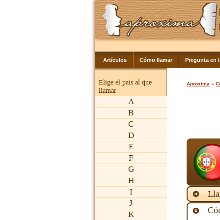
Artículos
Cómo llamar
Pregunta en 
Elige el país al que
Aproxima
»
C
llamar
A
B
C
D
E
F
G
H
I
Lla
J
Cóm
K