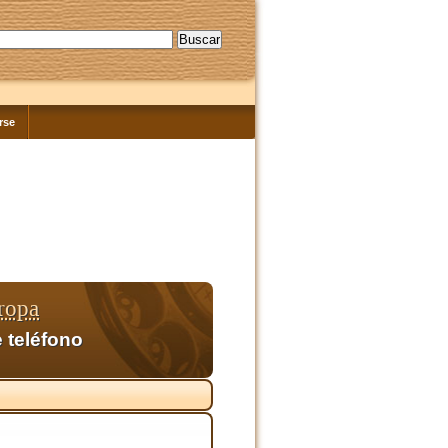
rse
ropa
 teléfono