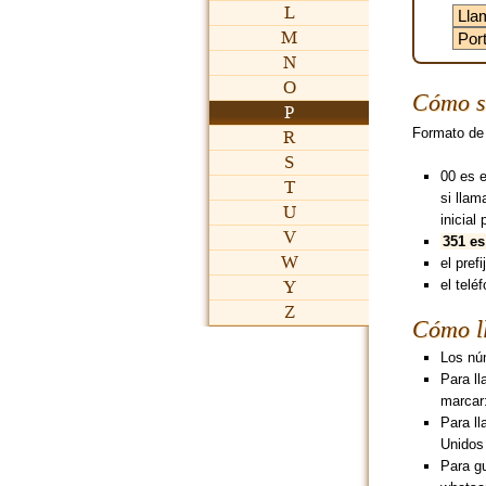
L
M
N
O
Cómo s
P
Formato de
R
S
00 es 
T
si lla
U
inicial 
V
351 es
W
el pref
Y
el telé
Z
Cómo l
Los núm
Para ll
marcar
Para ll
Unidos
Para g