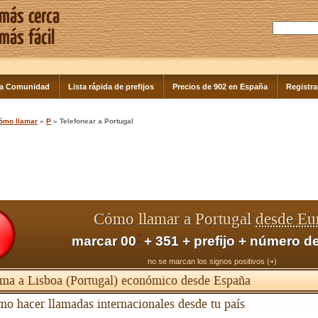
la Comunidad
Lista rápida de prefijos
Precios de 902 en España
Registra
ómo llamar
»
P
» Telefonear a Portugal
Cómo llamar a Portugal
desde Eu
*
marcar 00
+ 351 + prefijo + número de
no se marcan los signos positivos (+)
ma a Lisboa (Portugal) económico desde España
o hacer llamadas internacionales desde tu país