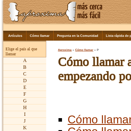
Artículos
Cómo llamar
Pregunta en la Comunidad
Lista rápida de p
Elige el país al que
Aproxima
»
Cómo llamar
» P
llamar
Cómo llamar a 
A
B
empezando por 
C
D
E
F
G
H
I
Cómo llama
J
K