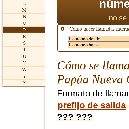
núme
L
M
no se 
N
O
Cómo hacer llamadas interna
P
R
S
T
U
Cómo se llama
V
W
Papúa Nueva 
Y
Z
Formato de llama
prefijo de salida
??? ???