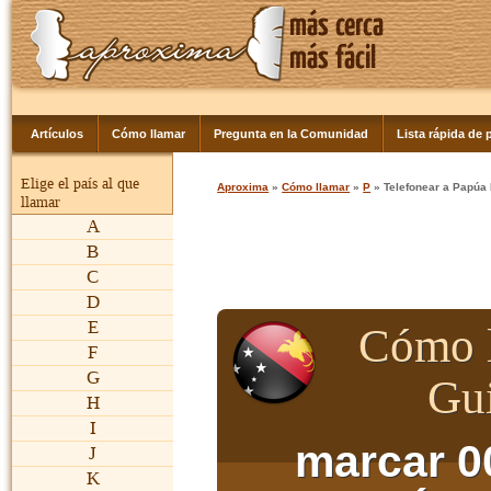
Artículos
Cómo llamar
Pregunta en la Comunidad
Lista rápida de p
Elige el país al que
Aproxima
»
Cómo llamar
»
P
» Telefonear a Papúa
llamar
A
B
C
D
E
Cómo l
F
G
Gu
H
I
marcar 0
J
K