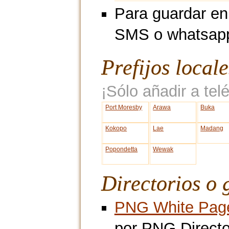
Para guardar en
SMS o whatsap
Prefijos local
¡Sólo añadir a telé
Port Moresby
Arawa
Buka
Kokopo
Lae
Madang
Popondetta
Wewak
Directorios o 
PNG White Pag
por PNG Directo