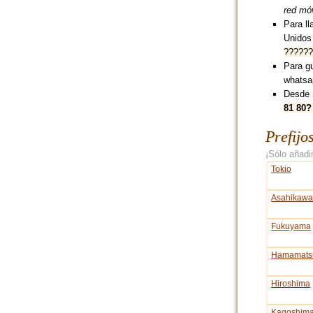
red móv
Para ll
Unidos
??????
Para g
whatsa
Desde 
81 80?
Prefijo
¡Sólo añadir
Tokio
Asahikaw
Fukuyama
Hamamats
Hiroshima
Kagoshim