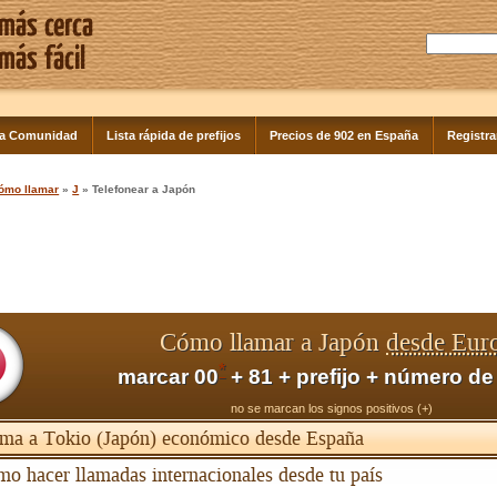
la Comunidad
Lista rápida de prefijos
Precios de 902 en España
Registra
ómo llamar
»
J
» Telefonear a Japón
Cómo llamar a Japón
desde Eur
*
marcar 00
+ 81 + prefijo + número de
no se marcan los signos positivos (+)
ma a Tokio (Japón) económico desde España
o hacer llamadas internacionales desde tu país