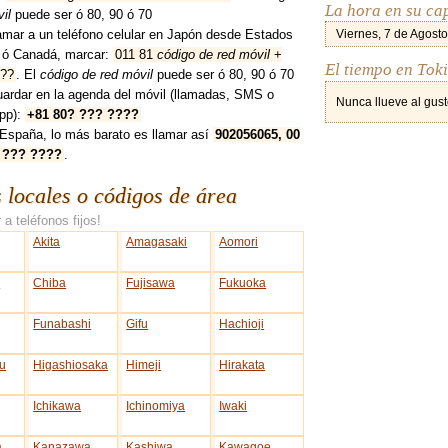
La hora en su cap
il
puede ser ó 80, 90 ó 70
amar a un teléfono celular en Japón desde Estados
Viernes, 7 de Agosto
 ó Canadá, marcar:
011 81
código de red móvil
+
El tiempo en Tok
??
. El
código de red móvil
puede ser ó 80, 90 ó 70
uardar en la agenda del móvil (llamadas, SMS o
Nunca llueve al gust
pp):
+81 80? ??? ????
España, lo más barato es llamar así
902056065, 00
 ??? ????
.
s locales o códigos de área
 a teléfonos fijos!
Akita
Amagasaki
Aomori
a
Chiba
Fujisawa
Fukuoka
Funabashi
Gifu
Hachioji
u
Higashiosaka
Himeji
Hirakata
Ichikawa
Ichinomiya
Iwaki
a
Kanazawa
Kashiwa
Kawagoe