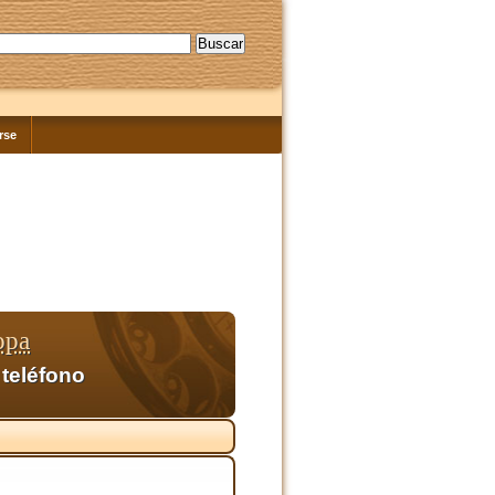
rse
opa
 teléfono