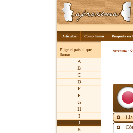
Artículos
Cómo llamar
Pregunta en 
Elige el país al que
Aproxima
»
C
llamar
A
B
C
D
E
F
G
H
I
Lla
J
Cóm
K