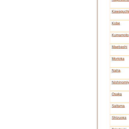
Kawaguch
Kobe
Kumamoto
Maebashi
Morioka
Naha
Nishinomi
Osaka
Saitama
Shizuoka