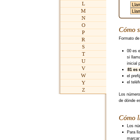
L
M
N
O
Cómo s
P
Formato de
R
S
00 es 
T
si lla
U
inicial 
V
81 es 
W
el pref
Y
el telé
Z
Los números
de dónde es
Cómo l
Los núm
Para l
marcar