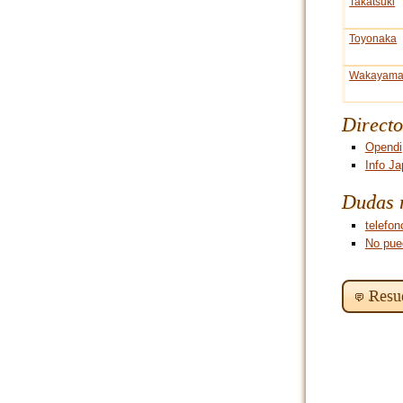
Takatsuki
Toyonaka
Wakayam
Directo
Opendi
Info J
Dudas r
telefon
No pued
Resu