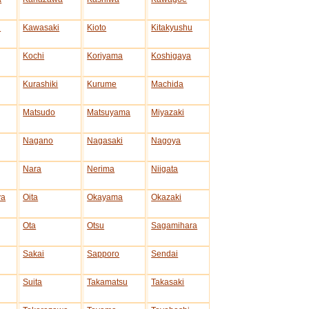
i
Kawasaki
Kioto
Kitakyushu
Kochi
Koriyama
Koshigaya
Kurashiki
Kurume
Machida
Matsudo
Matsuyama
Miyazaki
Nagano
Nagasaki
Nagoya
Nara
Nerima
Niigata
ya
Oita
Okayama
Okazaki
Ota
Otsu
Sagamihara
Sakai
Sapporo
Sendai
Suita
Takamatsu
Takasaki