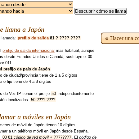
e llama a Japón
Hacer una co
 llamada:
prefijo de salida
81 ? ???? ????
el
prefijo de salida internacional
más habitual, aunque
mas desde Estados Unidos o Canadá, sustituye el 00
por 011
el prefijo de país de Japón
ijo de ciudad/provincia tiene de 1 a 5 dígitos
fono fijo tiene de 4 a 8 dígitos
 de Voz IP tienen el prefijo
50
independientemente
tén localizados:
50 ???? ????
lamar a móviles en Japón
eros de móvil de Japón tienen 10 dígitos.
lamar a un teléfono móvil en Japón desde España,
:
00 81
código de red móvil
+ ????????
. El
código de