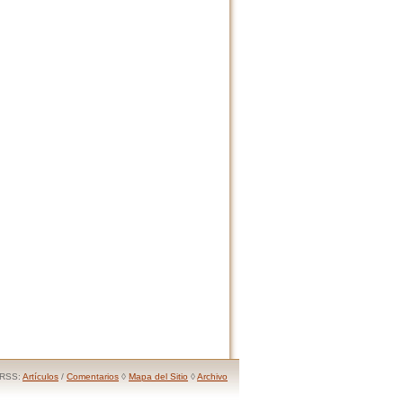
RSS:
Artículos
/
Comentarios
◊
Mapa del Sitio
◊
Archivo