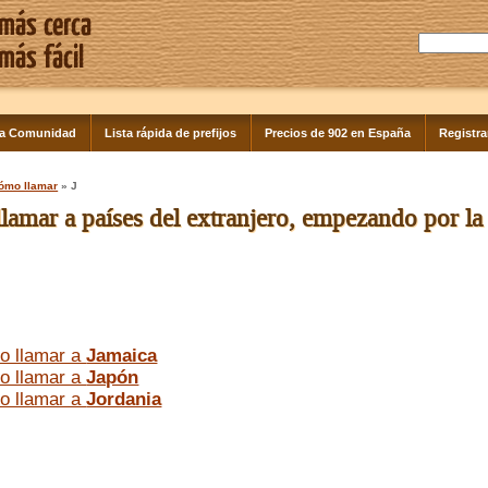
la Comunidad
Lista rápida de prefijos
Precios de 902 en España
Registra
ómo llamar
» J
amar a países del extranjero, empezando por la l
o llamar a
Jamaica
o llamar a
Japón
o llamar a
Jordania