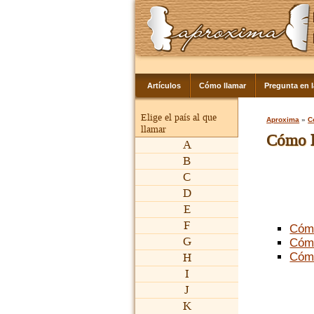
Artículos
Cómo llamar
Pregunta en 
Elige el país al que
Aproxima
»
C
llamar
Cómo ll
A
B
C
D
E
F
Cóm
G
Cóm
Cóm
H
I
J
K