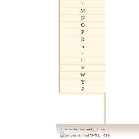
L
M
N
O
P
R
S
T
U
V
W
Y
Z
Powered by
disenando
·
Entrar
XHTML
-
CSS