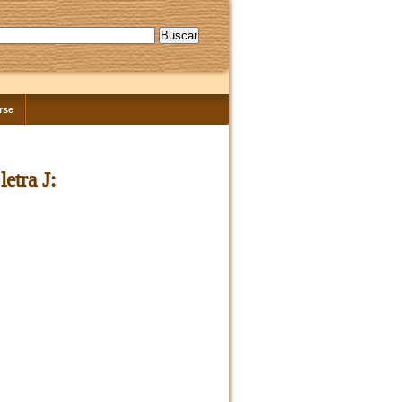
rse
etra J: