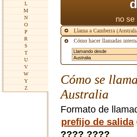
d
L
M
no se 
N
O
Llama a Camberra (Australi
P
R
Cómo hacer llamadas interna
S
T
U
V
W
Cómo se llama
Y
Z
Australia
Formato de llama
prefijo de salida
???? ????