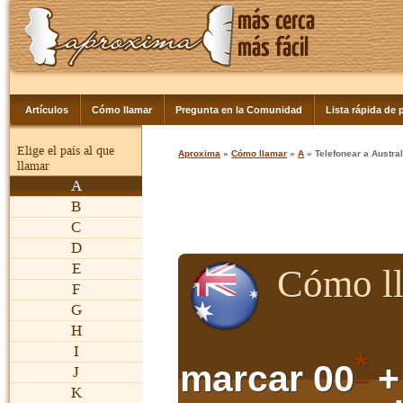
Artículos
Cómo llamar
Pregunta en la Comunidad
Lista rápida de p
Elige el país al que
Aproxima
»
Cómo llamar
»
A
» Telefonear a Austral
llamar
A
B
C
D
E
Cómo ll
F
G
H
I
*
marcar 00
+
J
K