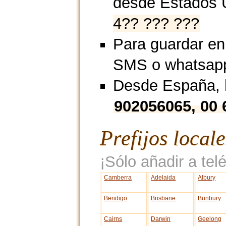
desde Estados 
4?? ??? ???
Para guardar en
SMS o whatsap
Desde España, l
902056065, 00 
Prefijos local
¡Sólo añadir a telé
Camberra
Adelaida
Albury
Bendigo
Brisbane
Bunbury
Cairns
Darwin
Geelong