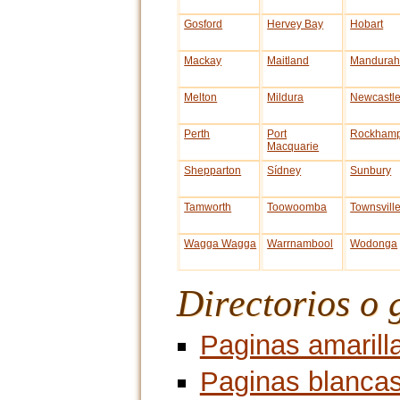
Gosford
Hervey Bay
Hobart
Mackay
Maitland
Mandura
Melton
Mildura
Newcastl
Perth
Port
Rockhamp
Macquarie
Shepparton
Sídney
Sunbury
Tamworth
Toowoomba
Townsvill
Wagga Wagga
Warrnambool
Wodonga
Directorios o 
Paginas amarill
Paginas blanca