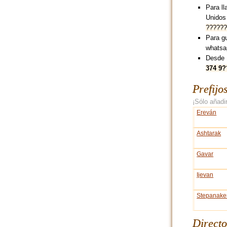
Para ll
Unidos
??????
Para g
whatsa
Desde 
374 9
Prefijo
¡Sólo añadir
Ereván
Ashtarak
Gavar
Ijevan
Stepanake
Directo