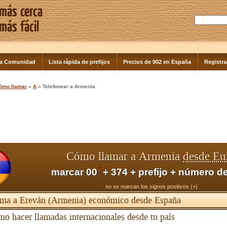
la Comunidad
Lista rápida de prefijos
Precios de 902 en España
Registra
ómo llamar
»
A
» Telefonear a Armenia
Cómo llamar a Armenia
desde Eu
*
marcar 00
+ 374 + prefijo + número de
no se marcan los signos positivos (+)
ma a Ereván (Armenia) económico desde España
o hacer llamadas internacionales desde tu país