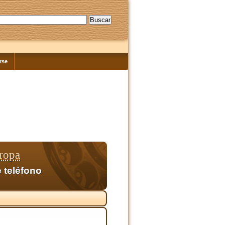
rse
ropa
 teléfono