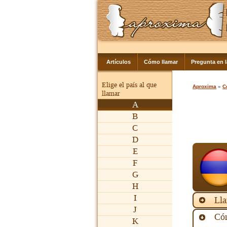
Artículos
Cómo llamar
Pregunta en 
Elige el país al que
Aproxima
»
C
llamar
A
B
C
D
E
F
G
H
I
Lla
J
Cóm
K