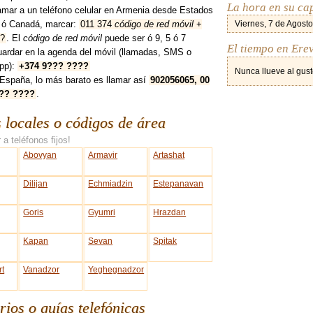
La hora en su ca
amar a un teléfono celular en Armenia desde Estados
 ó Canadá, marcar:
011 374
código de red móvil
+
Viernes, 7 de Agosto
?
. El
código de red móvil
puede ser ó 9, 5 ó 7
El tiempo en Ere
uardar en la agenda del móvil (llamadas, SMS o
pp):
+374 9??? ????
Nunca llueve al gust
España, lo más barato es llamar así
902056065, 00
??? ????
.
s locales o códigos de área
 a teléfonos fijos!
Abovyan
Armavir
Artashat
Dilijan
Echmiadzin
Estepanavan
Goris
Gyumri
Hrazdan
Kapan
Sevan
Spitak
rt
Vanadzor
Yeghegnadzor
rios o guías telefónicas