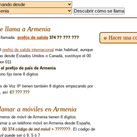
e llama a Armenia
Hacer una co
 llamada:
prefijo de salida
374 ?? ??? ???
el
prefijo de salida internacional
más habitual, aunque
mas desde Estados Unidos o Canadá, sustituye el 00
por 011
 el prefijo de país de Armenia
ono fijo tiene 8 dígitos
s de Voz IP tienen también 8 dígitos empezando por
, así
6? ??? ???
lamar a móviles en Armenia
eros de móvil de Armenia tienen 8 dígitos.
lamar a un teléfono móvil en Armenia desde España,
:
00 374
código de red móvil
+ ???????
. El
código de
il
puede ser ó 9, 5 ó 7