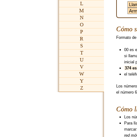
L
M
N
O
Cómo s
P
Formato de
R
S
00 es 
T
si lla
U
inicial 
V
374 es
W
el teléf
Y
Los número
Z
el número 6
Cómo l
Los núm
Para l
marcar
red móv