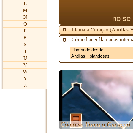
L
M
no se 
N
O
Llama a Curaçao (Antillas 
P
R
Cómo hacer llamadas intern
S
T
U
V
W
Y
Z
Cómo se llama a Curaçao