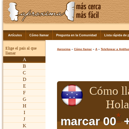
Artículos
Cómo llamar
Pregunta en la Comunidad
Lista rápida de p
Elige el país al que
Aproxima
»
Cómo llamar
»
A
»
Telefonear a Antill
llamar
A
B
C
D
E
Cómo ll
F
G
Hola
H
I
*
marcar 00
+
J
K