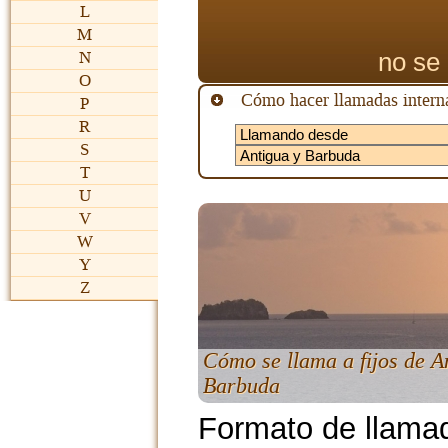
L
M
no se 
N
O
Cómo hacer llamadas interna
P
R
S
T
U
V
W
Y
Z
Cómo se llama a fijos de A
Barbuda
Formato de llama