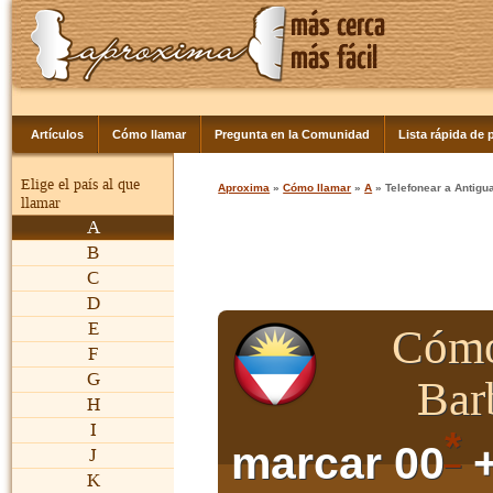
Artículos
Cómo llamar
Pregunta en la Comunidad
Lista rápida de p
Elige el país al que
Aproxima
»
Cómo llamar
»
A
» Telefonear a Antigu
llamar
A
B
C
D
E
Cómo
F
G
Bar
H
I
*
marcar 00
+
J
K