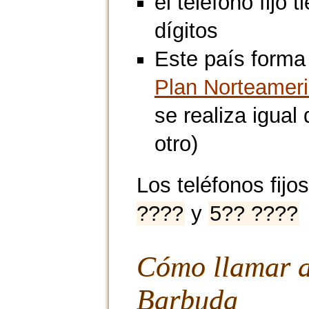
el teléfono fijo t
dígitos
Este país forma 
Plan Norteamer
se realiza igua
otro)
Los teléfonos fijo
????
y
5?? ????
Cómo llamar a
Barbuda