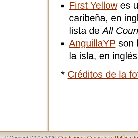
First Yellow
es u
caribeña, en in
lista de
All Coun
AnguillaYP
son l
la isla, en inglés
*
Créditos de la fo
© Copyright 2005-2026,
Condiciones Generales y Política de