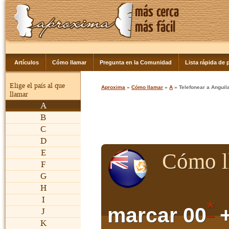
Artículos
Cómo llamar
Pregunta en la Comunidad
Lista rápida de p
Elige el país al que
Aproxima
»
Cómo llamar
»
A
» Telefonear a Anguil
llamar
A
B
C
D
E
Cómo l
F
G
H
I
*
marcar 00
+
J
K