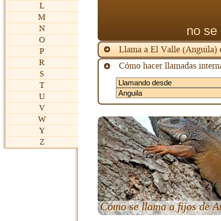
L
M
no se 
N
O
Llama a El Valle (Anguila)
P
R
Cómo hacer llamadas interna
S
T
U
V
W
Y
Z
Cómo se llama a fijos de A