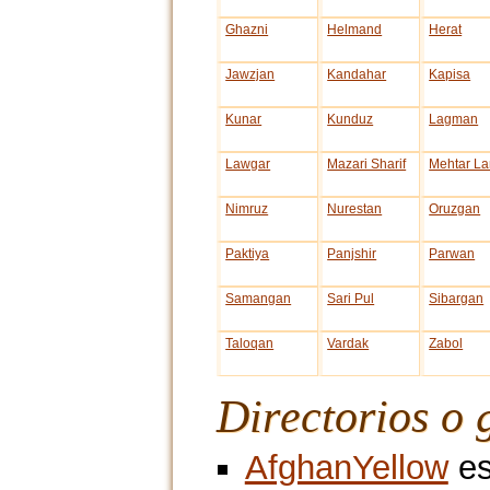
Ghazni
Helmand
Herat
Jawzjan
Kandahar
Kapisa
Kunar
Kunduz
Lagman
Lawgar
Mazari Sharif
Mehtar L
Nimruz
Nurestan
Oruzgan
Paktiya
Panjshir
Parwan
Samangan
Sari Pul
Sibargan
Taloqan
Vardak
Zabol
Directorios o 
AfghanYellow
es