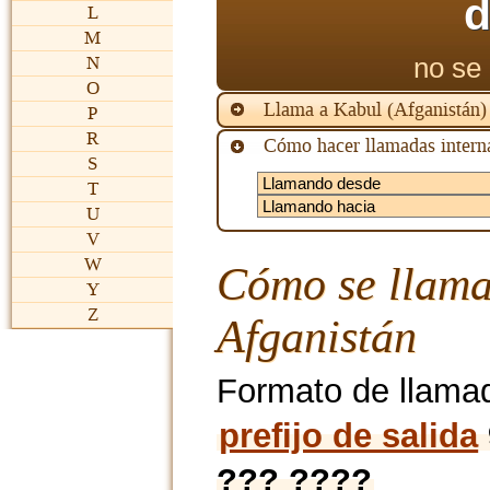
d
L
M
no se 
N
O
Llama a Kabul (Afganistán
P
R
Cómo hacer llamadas interna
S
T
U
V
W
Cómo se llama
Y
Z
Afganistán
Formato de llama
prefijo de salida
??? ????