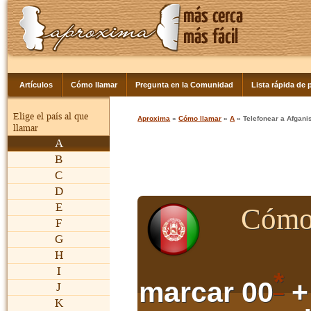
Artículos
Cómo llamar
Pregunta en la Comunidad
Lista rápida de p
Elige el país al que
Aproxima
»
Cómo llamar
»
A
» Telefonear a Afgani
llamar
A
B
C
D
E
Cómo 
F
G
H
I
*
marcar 00
+
J
K