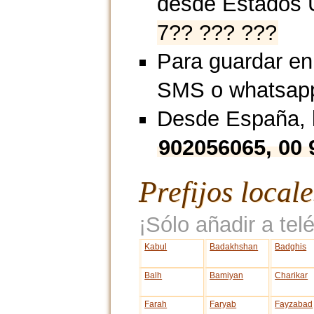
desde Estados 
7?? ??? ???
Para guardar en
SMS o whatsap
Desde España, l
902056065, 00 
Prefijos local
¡Sólo añadir a telé
Kabul
Badakhshan
Badghis
Balh
Bamiyan
Charikar
Farah
Faryab
Fayzabad