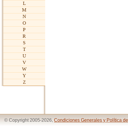
L
M
N
O
P
R
S
T
U
V
W
Y
Z
© Copyright 2005-2026,
Condiciones Generales y Política de