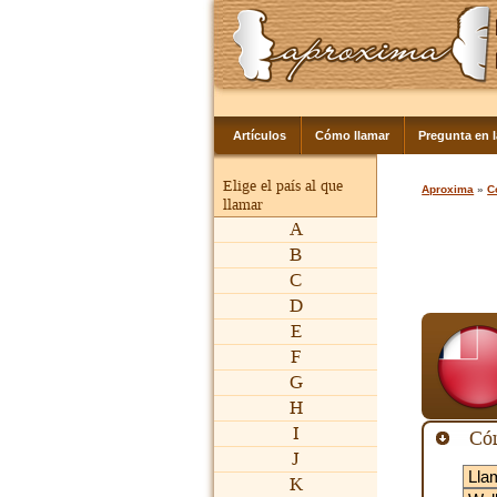
Artículos
Cómo llamar
Pregunta en 
Elige el país al que
Aproxima
»
C
llamar
A
B
C
D
E
F
G
H
I
Cóm
J
K