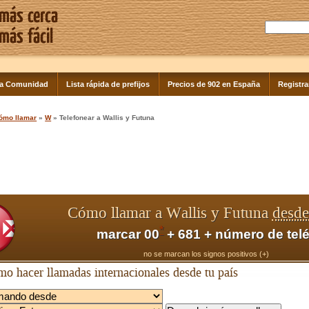
la Comunidad
Lista rápida de prefijos
Precios de 902 en España
Registra
ómo llamar
»
W
» Telefonear a Wallis y Futuna
Cómo llamar a Wallis y Futuna
desde
*
marcar 00
+ 681 + número de tel
no se marcan los signos positivos (+)
o hacer llamadas internacionales desde tu país