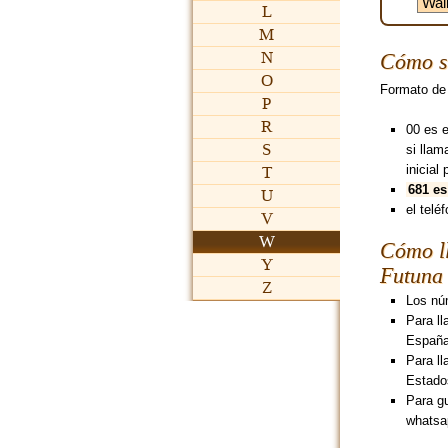
L
M
N
Cómo se
O
Formato de
P
R
00 es 
S
si lla
inicial 
T
681 es
U
el teléf
V
W
Cómo ll
Y
Futuna
Z
Los núm
Para ll
España
Para ll
Estado
Para g
whatsa