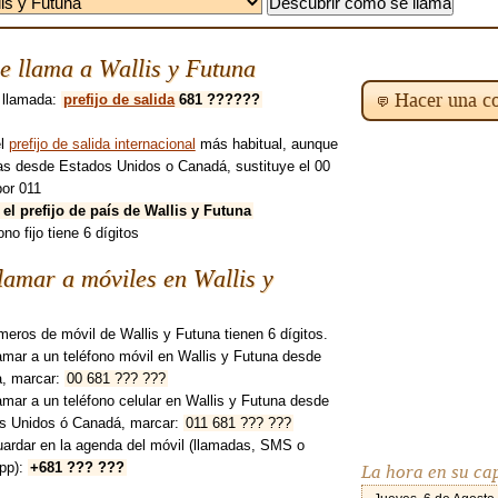
 llama a Wallis y Futuna
Hacer una co
 llamada:
prefijo de salida
681 ??????
el
prefijo de salida internacional
más habitual, aunque
mas desde Estados Unidos o Canadá, sustituye el 00
por 011
 el prefijo de país de Wallis y Futuna
ono fijo tiene 6 dígitos
amar a móviles en Wallis y
eros de móvil de Wallis y Futuna tienen 6 dígitos.
amar a un teléfono móvil en Wallis y Futuna desde
, marcar:
00 681 ??? ???
amar a un teléfono celular en Wallis y Futuna desde
s Unidos ó Canadá, marcar:
011 681 ??? ???
uardar en la agenda del móvil (llamadas, SMS o
pp):
+681 ??? ???
La hora en su ca