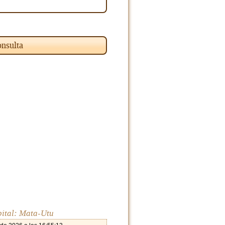
nsulta
pital: Mata-Utu