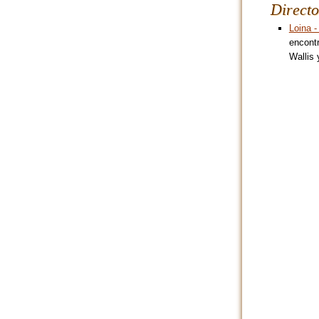
Directo
Loina -
encontr
Wallis 