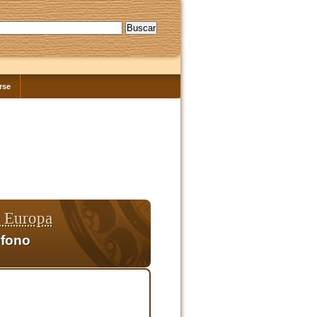
rse
 Europa
éfono