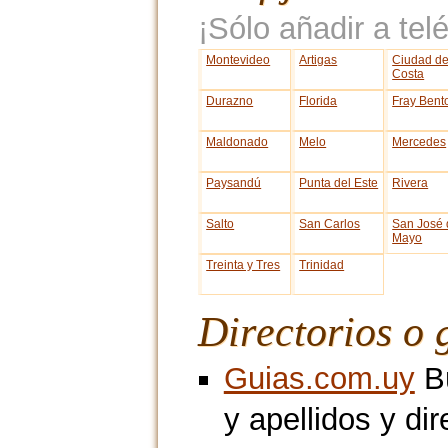
¡Sólo añadir a telé
Montevideo
Artigas
Ciudad de
Costa
Durazno
Florida
Fray Bent
Maldonado
Melo
Mercedes
Paysandú
Punta del Este
Rivera
Salto
San Carlos
San José 
Mayo
Treinta y Tres
Trinidad
Directorios o 
Guias.com.uy
Bú
y apellidos y di