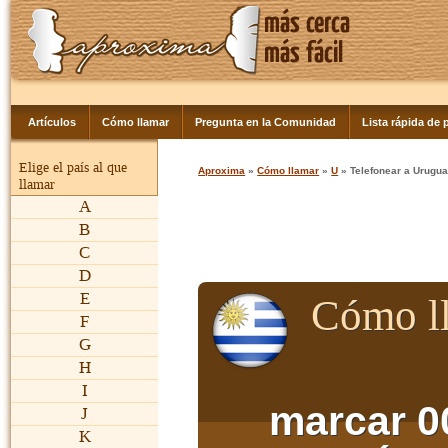
Artículos
Cómo llamar
Pregunta en la Comunidad
Lista rápida de p
Elige el país al que
Aproxima
»
Cómo llamar
»
U
» Telefonear a Urugu
llamar
A
B
C
D
E
Cómo l
F
G
H
I
marcar 0
J
K