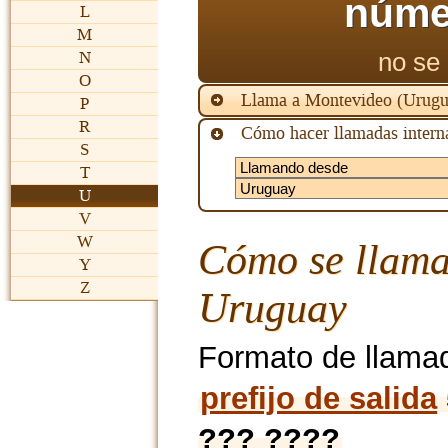
núme
L
M
no se 
N
O
Llama a Montevideo (Urugu
P
R
Cómo hacer llamadas interna
S
T
U
V
W
Cómo se llama
Y
Z
Uruguay
Formato de llama
prefijo de salida
??? ????