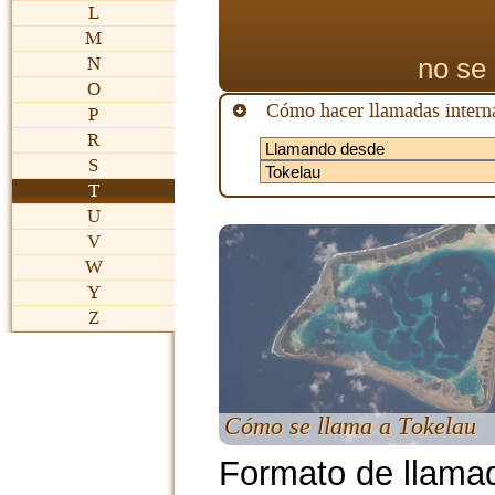
L
M
no se 
N
O
Cómo hacer llamadas interna
P
R
S
T
U
V
W
Y
Z
Cómo se llama a Tokelau
Formato de llama