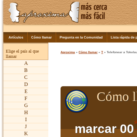
Artículos
Cómo llamar
Pregunta en la Comunidad
Lista rápida de p
Elige el país al que
Aproxima
»
Cómo llamar
»
T
» Telefonear a Tokela
llamar
A
B
C
D
E
Cómo l
F
G
H
I
marcar 00
J
K