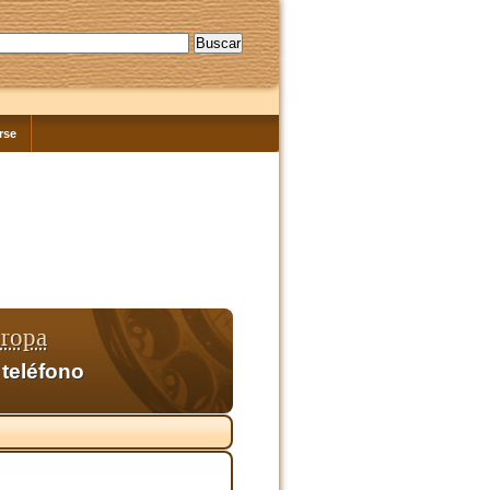
rse
uropa
 teléfono