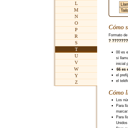
L
M
N
O
Cómo se
P
Formato de
R
? ??????
S
T
00 es 
U
si lla
V
inicial 
W
66 es 
Y
el pref
el telé
Z
Cómo ll
Los núm
Para ll
marcar
Para ll
Unidos