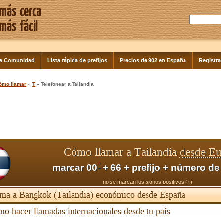
la Comunidad
Lista rápida de prefijos
Precios de 902 en España
Registra
ómo llamar
»
T
» Telefonear a Tailandia
Cómo llamar a Tailandia
desde E
*
marcar 00
+ 66 + prefijo + número de
no se marcan los signos positivos (+)
ma a Bangkok (Tailandia) económico desde España
o hacer llamadas internacionales desde tu país