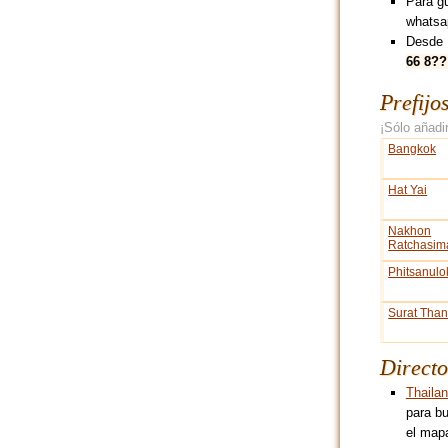
Para g
whatsa
Desde 
66 8??
Prefijo
¡Sólo añadir
Bangkok
Hat Yai
Nakhon
Ratchasim
Phitsanulo
Surat Than
Directo
Thaila
para bu
el mapa