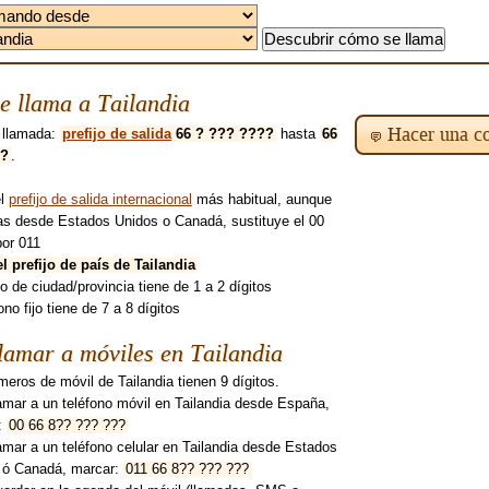
 llama a Tailandia
Hacer una co
 llamada:
prefijo de salida
66 ? ??? ????
hasta
66
??
.
el
prefijo de salida internacional
más habitual, aunque
mas desde Estados Unidos o Canadá, sustituye el 00
por 011
el prefijo de país de Tailandia
ijo de ciudad/provincia tiene de 1 a 2 dígitos
fono fijo tiene de 7 a 8 dígitos
amar a móviles en Tailandia
eros de móvil de Tailandia tienen 9 dígitos.
amar a un teléfono móvil en Tailandia desde España,
:
00 66 8?? ??? ???
amar a un teléfono celular en Tailandia desde Estados
 ó Canadá, marcar:
011 66 8?? ??? ???