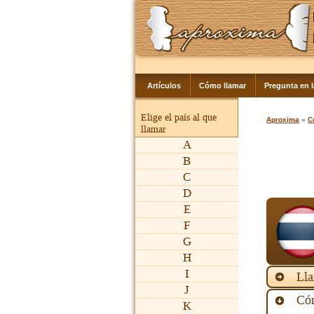
Artículos
Cómo llamar
Pregunta en 
Elige el país al que
Aproxima
»
C
llamar
A
B
C
D
E
F
G
H
I
Lla
J
Cóm
K