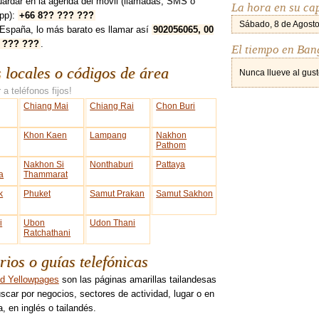
uardar en la agenda del móvil (llamadas, SMS o
La hora en su ca
pp):
+66 8?? ??? ???
Sábado, 8 de Agosto
España, lo más barato es llamar así
902056065, 00
 ??? ???
.
El tiempo en Ban
s locales o códigos de área
Nunca llueve al gust
 a teléfonos fijos!
Chiang Mai
Chiang Rai
Chon Buri
Khon Kaen
Lampang
Nakhon
Pathom
Nakhon Si
Nonthaburi
Pattaya
a
Thammarat
k
Phuket
Samut Prakan
Samut Sakhon
i
Ubon
Udon Thani
Ratchathani
rios o guías telefónicas
nd Yellowpages
son las páginas amarillas tailandesas
scar por negocios, sectores de actividad, lugar o en
, en inglés o tailandés.