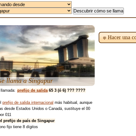
Hacer una co
e llama a Singapur
 llamada:
prefijo de salida
65 3 (ó 6) ??? ????
el
prefijo de salida internacional
más habitual, aunque
mas desde Estados Unidos o Canadá, sustituye el 00
por 011
el prefijo de país de Singapur
ono fijo tiene 8 dígitos