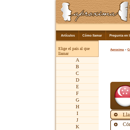
Artículos
Cómo llamar
Pregunta en 
Elige el país al que
Aproxima
»
C
llamar
A
B
C
D
E
F
G
H
I
Lla
J
Cóm
K