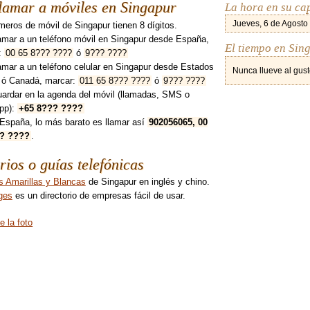
lamar a móviles en Singapur
La hora en su ca
Jueves, 6 de Agosto
eros de móvil de Singapur tienen 8 dígitos.
lamar a un teléfono móvil en Singapur desde España,
El tiempo en Sin
:
00 65 8??? ????
ó
9??? ????
amar a un teléfono celular en Singapur desde Estados
Nunca llueve al gust
 ó Canadá, marcar:
011 65 8??? ????
ó
9??? ????
uardar en la agenda del móvil (llamadas, SMS o
pp):
+65 8??? ????
España, lo más barato es llamar así
902056065, 00
?? ????
.
rios o guías telefónicas
s Amarillas y Blancas
de Singapur en inglés y chino.
ges
es un directorio de empresas fácil de usar.
e la foto