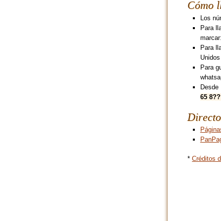
Cómo l
Los núm
Para l
marcar
Para ll
Unidos
Para g
whatsa
Desde 
65 8?
Directo
Página
PanPa
*
Créditos d