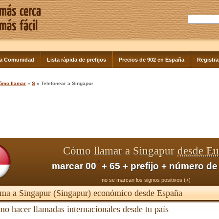
la Comunidad
Lista rápida de prefijos
Precios de 902 en España
Registra
ómo llamar
»
S
» Telefonear a Singapur
Cómo llamar a Singapur
desde E
*
marcar 00
+ 65 + prefijo + número de
no se marcan los signos positivos (+)
ma a Singapur (Singapur) económico desde España
o hacer llamadas internacionales desde tu país