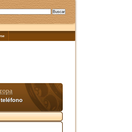
rse
uropa
 teléfono