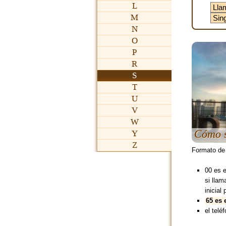
L
M
N
O
P
R
S
T
U
V
W
Cómo s
Y
Z
Formato de
00 es 
si lla
inicial 
65 es 
el teléf