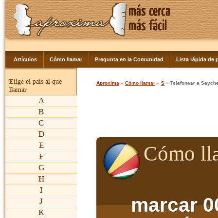
Artículos
Cómo llamar
Pregunta en la Comunidad
Lista rápida de p
Elige el país al que
Aproxima
»
Cómo llamar
»
S
» Telefonear a Seyche
llamar
A
B
C
D
E
Cómo ll
F
G
H
I
marcar 0
J
K