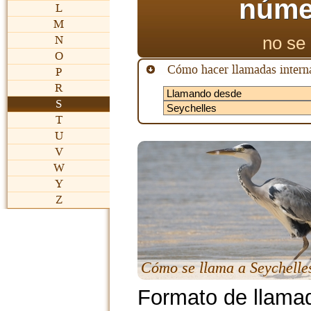
núme
L
M
no se 
N
O
Cómo hacer llamadas interna
P
R
S
T
U
V
W
Y
Z
Cómo se llama a Seychelle
Formato de llama