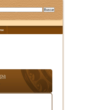
rse
opa
o