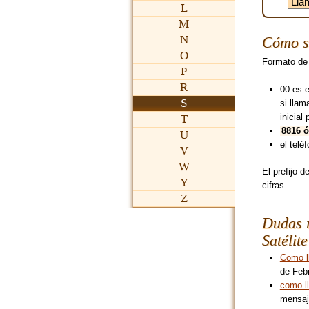
L
M
N
Cómo se
O
Formato de
P
R
00 es 
S
si lla
inicial 
T
8816 ó
U
el teléf
V
W
El prefijo d
Y
cifras.
Z
Dudas r
Satélit
Como l
de Feb
como l
mensaj