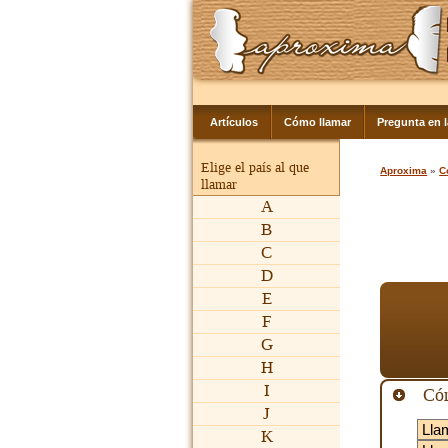
Artículos
Cómo llamar
Pregunta en 
Elige el país al que
Aproxima
»
C
llamar
A
B
C
D
E
F
G
H
I
Cóm
J
K