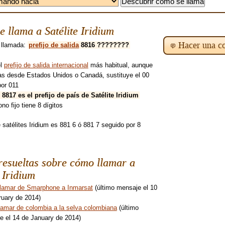
 llama a Satélite Iridium
Hacer una co
 llamada:
prefijo de salida
8816 ????????
el
prefijo de salida internacional
más habitual, aunque
mas desde Estados Unidos o Canadá, sustituye el 00
por 011
 8817 es el prefijo de país de Satélite Iridium
ono fijo tiene 8 dígitos
e satélites Iridium es 881 6 ó 881 7 seguido por 8
esueltas sobre cómo llamar a
e Iridium
lamar de Smarphone a Inmarsat
(último mensaje el 10
ruary de 2014)
lamar de colombia a la selva colombiana
(último
e el 14 de January de 2014)