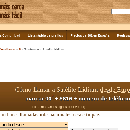
la Comunidad
Lista rápida de prefijos
Precios de 902 en España
Registra
ómo llamar
»
S
» Telefonear a Satélite Iridium
Cómo llamar a Satélite Iridium
desde Eur
*
marcar 00
+ 8816 + número de teléfon
no se marcan los signos positivos (+)
o hacer llamadas internacionales desde tu país