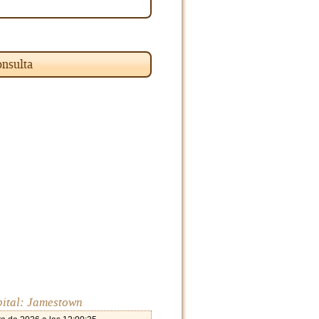
nsulta
pital: Jamestown