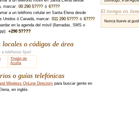
amar a un teléfono móvil en Santa Elena desde
Domingo, 9 de Agost
, marcar:
00 290 5????
ó
6????
El tiempo en Jam
amar a un teléfono celular en Santa Elena desde
s Unidos ó Canadá, marcar:
011 290 5????
ó
6????
Nunca llueve al gust
uardar en la agenda del móvil (llamadas, SMS o
pp):
+290 5????
s locales o códigos de área
 a teléfonos fijos!
n
Tristán de
Acuña
rios o guías telefónicas
and Wireless OnLine Directory
para buscar gente en
lena, en inglés.