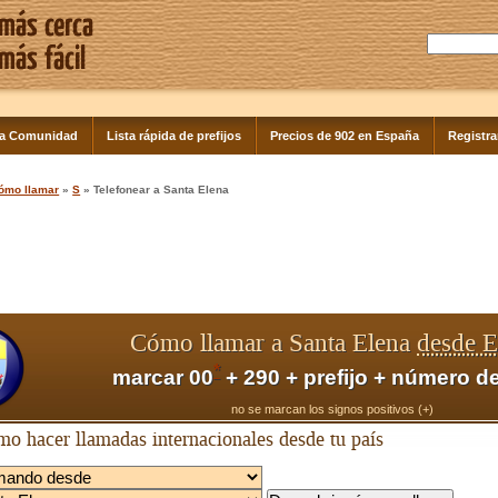
la Comunidad
Lista rápida de prefijos
Precios de 902 en España
Registra
ómo llamar
»
S
» Telefonear a Santa Elena
Cómo llamar a Santa Elena
desde 
*
marcar 00
+ 290 + prefijo + número de
no se marcan los signos positivos (+)
o hacer llamadas internacionales desde tu país