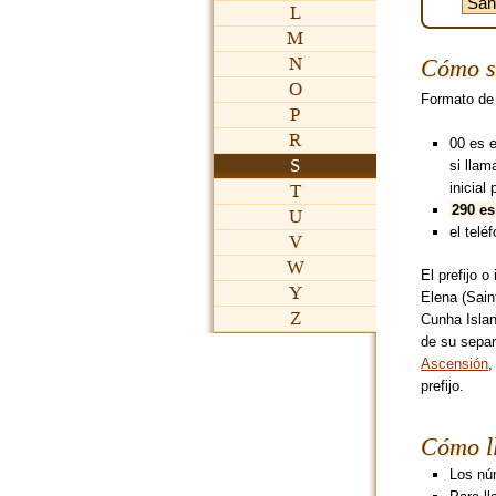
L
M
N
Cómo s
O
Formato de
P
R
00 es 
S
si lla
inicial 
T
290 es
U
el teléf
V
W
El prefijo o
Y
Elena (Sain
Z
Cunha Islan
de su separ
Ascensión
,
prefijo.
Cómo l
Los núm