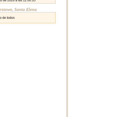
o de 2026 a las 12:00:35
estown, Santa Elena
o de todos