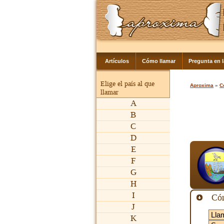
Artículos
Cómo llamar
Pregunta en 
Elige el país al que
Aproxima
»
C
llamar
A
B
C
D
E
F
G
H
I
Cóm
J
K