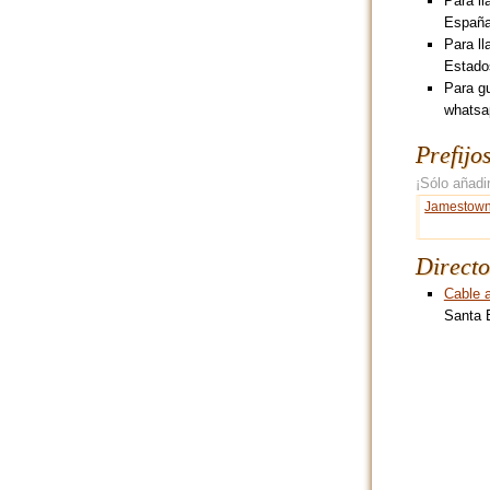
Para ll
España
Para ll
Estado
Para g
whatsa
Prefijo
¡Sólo añadir
Jamestow
Directo
Cable 
Santa E