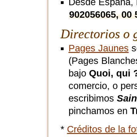
Desde España, l
902056065, 00 
Directorios o 
Pages Jaunes
s
(Pages Blanches
bajo
Quoi, qui 
comercio, o pe
escribimos
Sain
pinchamos en
T
*
Créditos de la fo