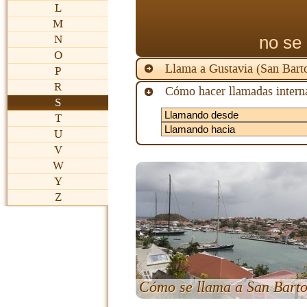
L
M
no se 
N
O
Llama a Gustavia (San Bar
P
R
Cómo hacer llamadas interna
S
T
U
V
W
Y
Z
Cómo se llama a San Bart