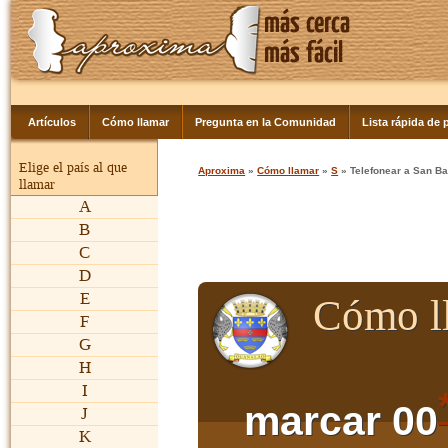
Artículos
Cómo llamar
Pregunta en la Comunidad
Lista rápida de p
Elige el país al que
Aproxima
»
Cómo llamar
»
S
» Telefonear a San B
llamar
A
B
C
D
E
Cómo l
F
G
H
I
marcar 00
J
K