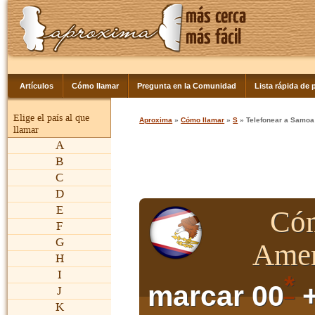
Artículos
Cómo llamar
Pregunta en la Comunidad
Lista rápida de p
Elige el país al que
Aproxima
»
Cómo llamar
»
S
» Telefonear a Samo
llamar
A
B
C
D
E
Cóm
F
G
Amer
H
I
*
marcar 00
+
J
K