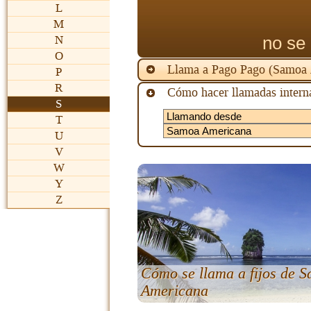
L
M
no se 
N
O
Llama a Pago Pago (Samoa 
P
R
Cómo hacer llamadas interna
S
T
U
V
W
Y
Z
Cómo se llama a fijos de 
Americana