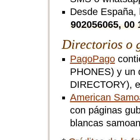
Desde España, l
902056065, 00 
Directorios o 
PagoPago
conti
PHONES) y un d
DIRECTORY), en
American Samoa
con páginas gub
blancas samoana