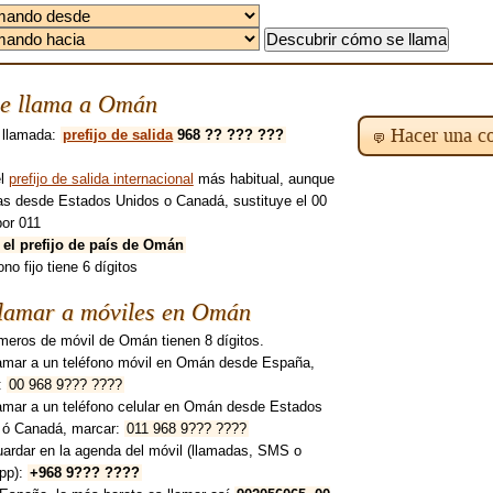
e llama a Omán
Hacer una co
 llamada:
prefijo de salida
968 ?? ??? ???
el
prefijo de salida internacional
más habitual, aunque
mas desde Estados Unidos o Canadá, sustituye el 00
por 011
 el prefijo de país de Omán
ono fijo tiene 6 dígitos
lamar a móviles en Omán
meros de móvil de Omán tienen 8 dígitos.
lamar a un teléfono móvil en Omán desde España,
:
00 968 9??? ????
lamar a un teléfono celular en Omán desde Estados
 ó Canadá, marcar:
011 968 9??? ????
uardar en la agenda del móvil (llamadas, SMS o
pp):
+968 9??? ????