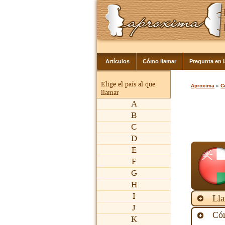
Artículos
Cómo llamar
Pregunta en 
Elige el país al que
Aproxima
»
C
llamar
A
B
C
D
E
F
G
H
I
Lla
J
Cóm
K