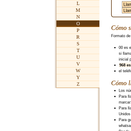
L
M
N
O
Cómo s
P
Formato de
R
S
00 es 
T
si lla
U
inicial 
V
968 es
W
el teléf
Y
Cómo l
Z
Los nú
Para l
marcar
Para l
Unidos
Para g
whatsa