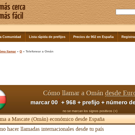
la Comunidad
Lista rápida de prefijos
Precios de 902 en España
Registra
ómo llamar
»
O
» Telefonear a Omán
Cómo llamar a Omán
desde Eur
*
marcar 00
+ 968 + prefijo + número de
no se marcan los signos positivos (+)
ma a Mascate (Omán) económico desde España
o hacer llamadas internacionales desde tu país