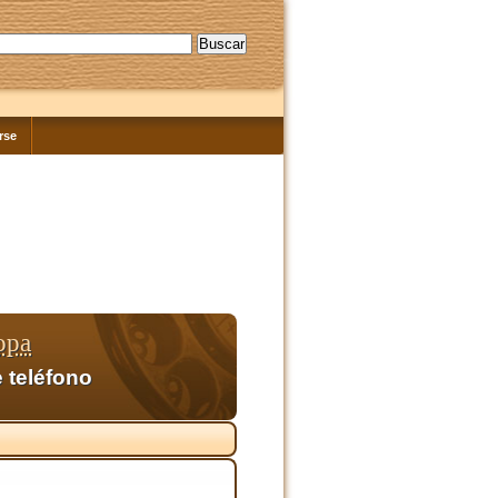
rse
opa
 teléfono