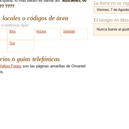
España, lo más barato es llamar así
902056065, 00
La hora en su ca
??? ????
.
Viernes, 7 de Agosto
s locales o códigos de área
El tiempo en Ma
 a teléfonos fijos!
Nunca llueve al gust
Ibra
Nizwa
Salalah
Sur
rios o guías telefónicas
ellow Pages
son las páginas amarillas de Omantel
és.