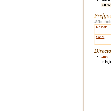
Desde 
968 9
Prefijo
¡Sólo añadir
Mascate
Sohar
Directo
Oman Y
en ingl