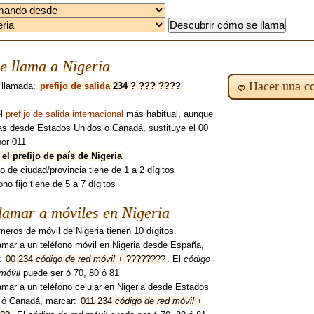
e llama a Nigeria
Hacer una co
 llamada:
prefijo de salida
234 ? ??? ????
el
prefijo de salida internacional
más habitual, aunque
mas desde Estados Unidos o Canadá, sustituye el 00
por 011
 el prefijo de país de Nigeria
ijo de ciudad/provincia tiene de 1 a 2 dígitos
fono fijo tiene de 5 a 7 dígitos
amar a móviles en Nigeria
eros de móvil de Nigeria tienen 10 dígitos.
amar a un teléfono móvil en Nigeria desde España,
:
00 234
código de red móvil
+ ????????
. El
código
móvil
puede ser ó 70, 80 ó 81
amar a un teléfono celular en Nigeria desde Estados
 ó Canadá, marcar:
011 234
código de red móvil
+