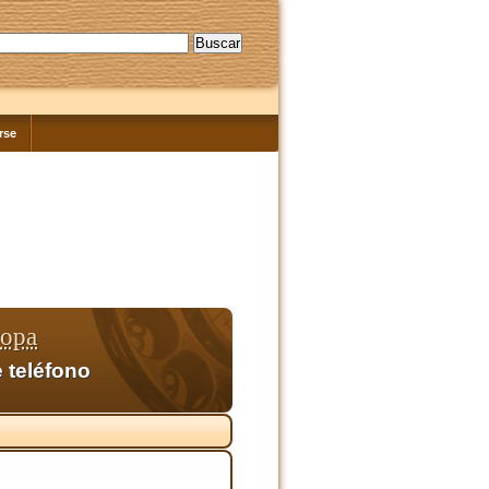
rse
ropa
 teléfono