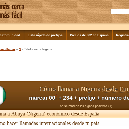
la Comunidad
Lista rápida de prefijos
Precios de 902 en España
Registra
ómo llamar
»
N
» Telefonear a Nigeria
Cómo llamar a Nigeria
desde Eu
*
marcar 00
+ 234 + prefijo + número de
no se marcan los signos positivos (+)
ma a Abuya (Nigeria) económico desde España
o hacer llamadas internacionales desde tu país