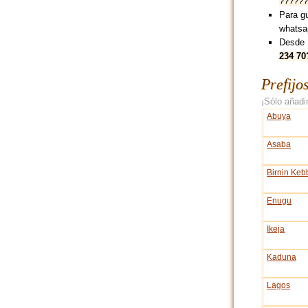
??????
Para g
whatsa
Desde 
234 70
Prefijo
¡Sólo añadir
Abuya
Asaba
Birnin Keb
Enugu
Ikeja
Kaduna
Lagos