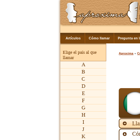
Artículos
Cómo llamar
Pregunta en 
Elige el país al que
Aproxima
»
C
llamar
A
B
C
D
E
F
G
H
I
Lla
J
Cóm
K