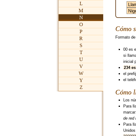
L
M
N
O
Cómo s
P
Formato de
R
S
00 es 
T
si lla
U
inicial 
V
234 es
W
el pref
Y
el telé
Z
Cómo ll
Los núm
Para ll
marcar
de red 
Para ll
Unidos