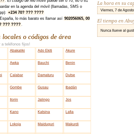
??
. El
código de red móvil
puede ser ó 70, 80 ó 81
La hora en su ca
uardar en la agenda del móvil (llamadas, SMS o
Viernes, 7 de Agosto
pp):
+234 70? ??? ????
España, lo más barato es llamar así
902056065, 00
El tiempo en Abu
? ??? ????
.
Nunca llueve al gust
s locales o códigos de área
 a teléfonos fijos!
Abakaliki
Ado Ekiti
Akure
Awka
Bauchi
Benin
bi
Calabar
Damaturu
Dutse
Gombe
Gusau
Ibadán
Ilorin
Jalingo
Jos
Kano
Katsina
Lafia
Lokoja
Maiduguri
Makurdi