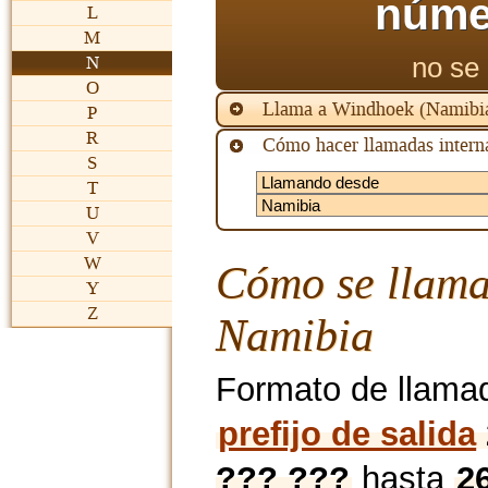
núme
L
M
no se 
N
O
Llama a Windhoek (Namibia
P
R
Cómo hacer llamadas interna
S
T
U
V
W
Cómo se llama
Y
Z
Namibia
Formato de llama
prefijo de salida
??? ???
hasta
2