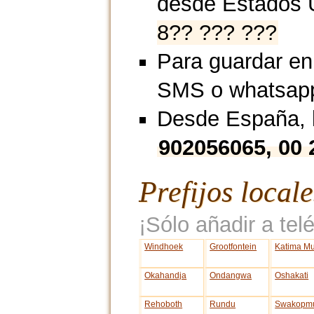
desde Estados 
8?? ??? ???
Para guardar en
SMS o whatsap
Desde España, l
902056065, 00
Prefijos local
¡Sólo añadir a telé
Windhoek
Grootfontein
Katima Mu
Okahandja
Ondangwa
Oshakati
Rehoboth
Rundu
Swakopm