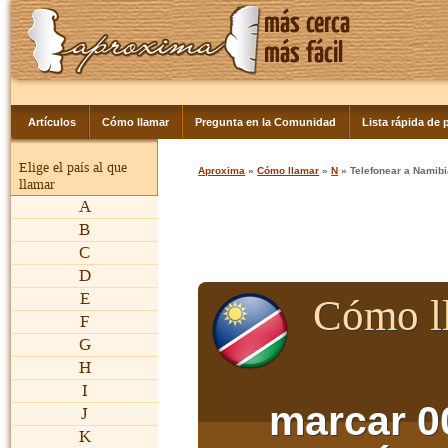
Artículos
Cómo llamar
Pregunta en la Comunidad
Lista rápida de p
Elige el país al que
Aproxima
»
Cómo llamar
»
N
» Telefonear a Namibi
llamar
A
B
C
D
E
Cómo l
F
G
H
I
marcar 0
J
K