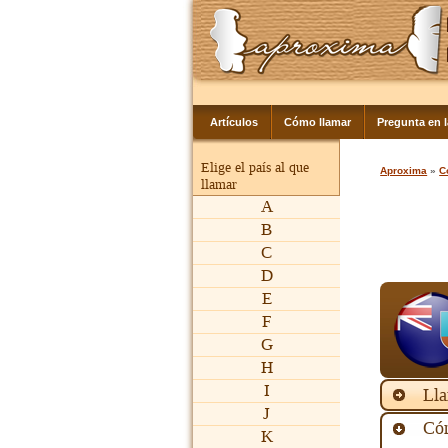
Artículos
Cómo llamar
Pregunta en 
Elige el país al que
Aproxima
»
C
llamar
A
B
C
D
E
F
G
H
I
Lla
J
Cóm
K