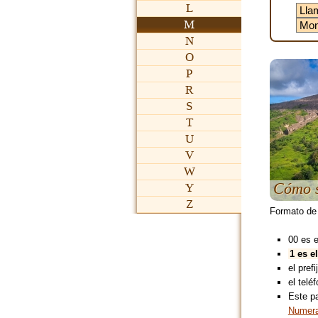
L
M
N
O
P
R
S
T
U
V
W
Cómo s
Y
Z
Formato de
00 es 
1 es e
el pref
el teléf
Este p
Numera