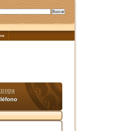
rse
uropa
eléfono