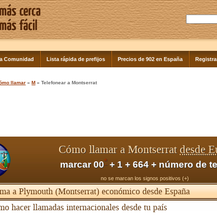
la Comunidad
Lista rápida de prefijos
Precios de 902 en España
Registra
ómo llamar
»
M
» Telefonear a Montserrat
Cómo llamar a Montserrat
desde E
*
marcar 00
+ 1 + 664 + número de t
no se marcan los signos positivos (+)
ma a Plymouth (Montserrat) económico desde España
o hacer llamadas internacionales desde tu país