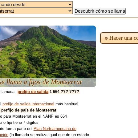
Hacer una co
e llama a fijos de Montserrat
 llamada:
prefijo de salida
1 664 ??? ????
el
prefijo de salida internacional
más habitual
l prefijo de país de Montserrat
ijo para Montserrat en el NANP es 664
ono fijo tiene 7 dígitos
aís forma parte del
Plan Norteamericano de
ción
(la llamada se realiza igual que de un estado