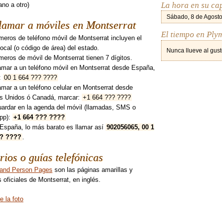
La hora en su ca
no a otro)
Sábado, 8 de Agosto
lamar a móviles en Montserrat
El tiempo en Ply
eros de teléfono móvil de Montserrat incluyen el
 local (o código de área) del estado.
Nunca llueve al gust
eros de móvil de Montserrat tienen 7 dígitos.
amar a un teléfono móvil en Montserrat desde España,
:
00 1 664 ??? ????
amar a un teléfono celular en Montserrat desde
s Unidos ó Canadá, marcar:
+1 664 ??? ????
uardar en la agenda del móvil (llamadas, SMS o
pp):
+1 664 ??? ????
España, lo más barato es llamar así
902056065, 00 1
?? ????
.
rios o guías telefónicas
 and Person Pages
son las páginas amarillas y
 oficiales de Montserrat, en inglés.
e la foto