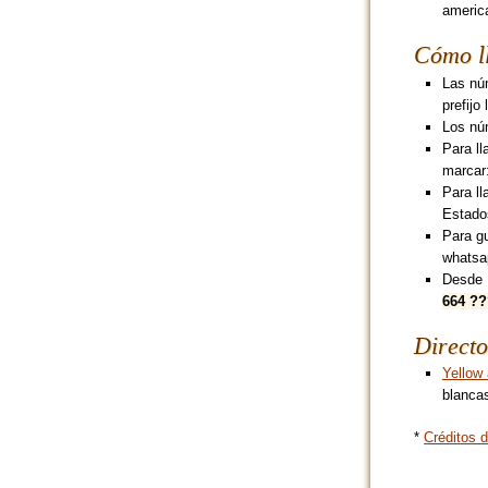
america
Cómo l
Las núm
prefijo
Los núm
Para ll
marcar
Para ll
Estado
Para g
whatsa
Desde 
664 ?
Directo
Yellow
blancas
*
Créditos d