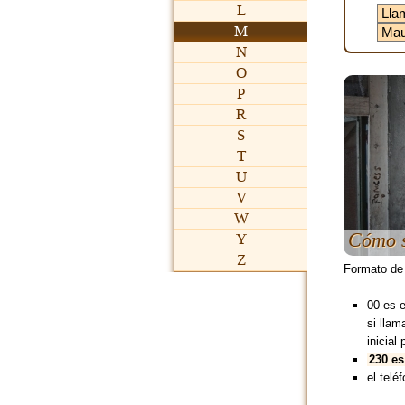
L
M
N
O
P
R
S
T
U
V
W
Cómo s
Y
Z
Formato de
00 es 
si lla
inicial 
230 es
el teléf