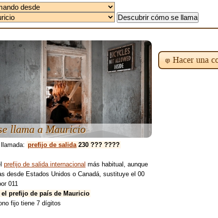
Hacer una co
e llama a Mauricio
 llamada:
prefijo de salida
230 ??? ????
el
prefijo de salida internacional
más habitual, aunque
mas desde Estados Unidos o Canadá, sustituye el 00
por 011
 el prefijo de país de Mauricio
ono fijo tiene 7 dígitos