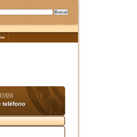
rse
ropa
 teléfono