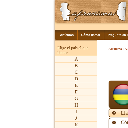
Artículos
Cómo llamar
Pregunta en 
Elige el país al que
Aproxima
»
C
llamar
A
B
C
D
E
F
G
H
I
Lla
J
Cóm
K