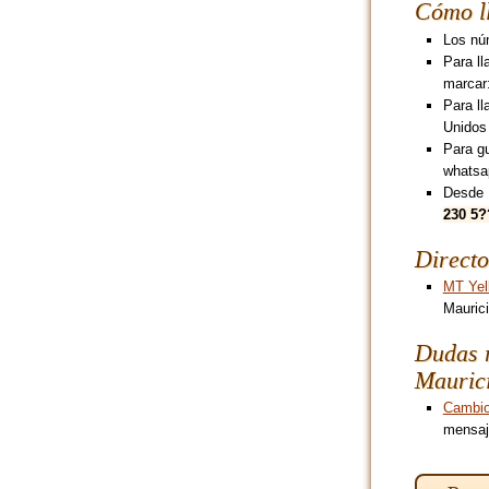
Cómo l
Los núm
Para ll
marcar
Para ll
Unidos
Para g
whatsa
Desde 
230 5
Directo
MT Yel
Maurici
Dudas r
Mauric
Cambio
mensaj