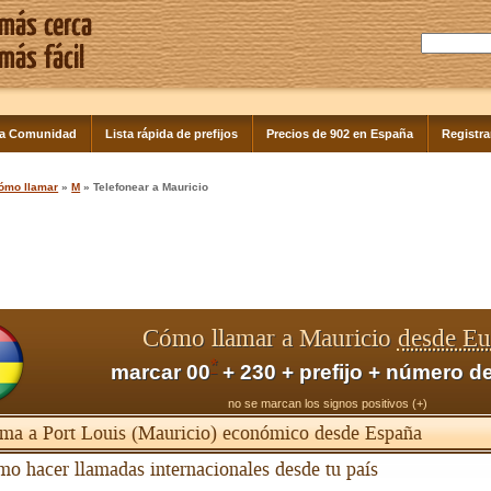
la Comunidad
Lista rápida de prefijos
Precios de 902 en España
Registra
ómo llamar
»
M
» Telefonear a Mauricio
Cómo llamar a Mauricio
desde Eu
*
marcar 00
+ 230 + prefijo + número de
no se marcan los signos positivos (+)
ma a Port Louis (Mauricio) económico desde España
o hacer llamadas internacionales desde tu país