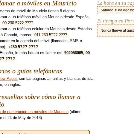
lamar a móviles en Mauricio
La hora en su cap
Sábado, 8 de Agosto
eros de móvil de Mauricio tienen 8 dígitos.
amar a un teléfono móvil en Mauricio desde España,
El tiempo en Por
:
00 230 5??? ????
amar a un teléfono celular en Mauricio desde Estados
Nunca llueve al gust
 ó Canadá, marcar:
011 230 5??? ????
uardar en la agenda del móvil (llamadas, SMS o
pp):
+230 5??? ????
España, lo más barato es llamar así
902056065, 00
??? ????
.
rios o guías telefónicas
low Pages
son las páginas amarillas y blancas de isla
o, en inglés.
esueltas sobre cómo llamar a
io
 de numeración en móviles de Mauricio
(último
e el 24 de May de 2013)