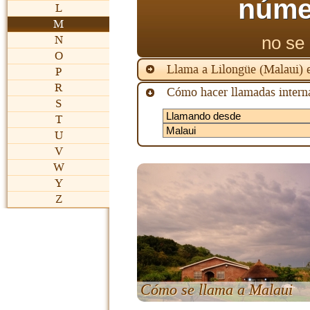
núme
L
M
no se 
N
O
Llama a Lilongüe (Malaui)
P
R
Cómo hacer llamadas interna
S
T
U
V
W
Y
Z
Cómo se llama a Malaui