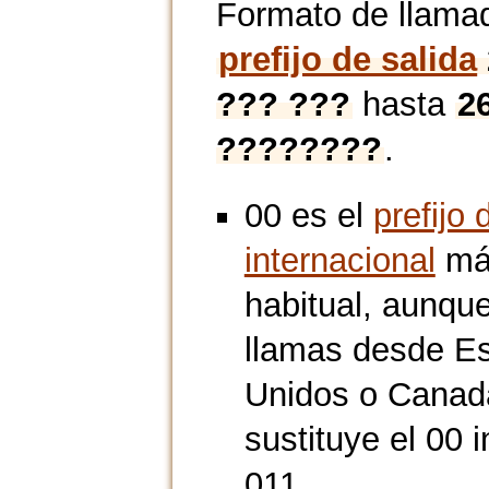
Formato de llama
prefijo de salida
??? ???
hasta
2
????????
.
00 es el
prefijo 
internacional
má
habitual, aunque
llamas desde E
Unidos o Canad
sustituye el 00 i
011