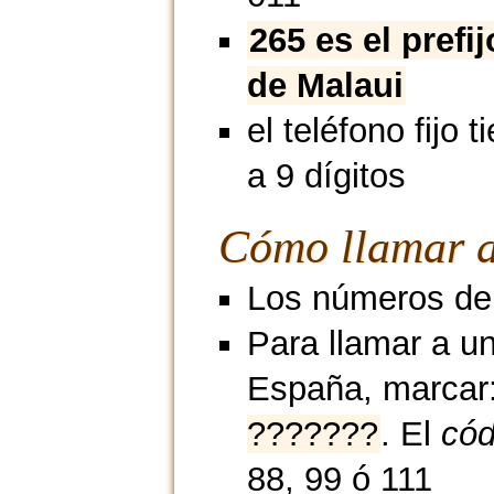
265 es el prefi
de Malaui
el teléfono fijo 
a 9 dígitos
Cómo llamar a
Los números de 
Para llamar a u
España, marcar
???????
. El
cód
88, 99 ó 111