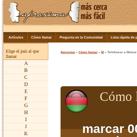
Artículos
Cómo llamar
Pregunta en la Comunidad
Lista rápida de p
Elige el país al que
Aproxima
»
Cómo llamar
»
M
» Telefonear a Malaui
llamar
A
B
C
D
E
Cómo l
F
G
H
I
marcar 0
J
K