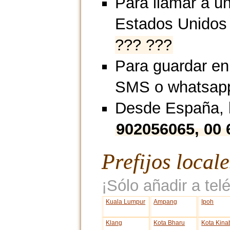
Para llamar a un
Estados Unidos
??? ???
Para guardar en
SMS o whatsap
Desde España, l
902056065, 00 
Prefijos local
¡Sólo añadir a telé
Kuala Lumpur
Ampang
Ipoh
Klang
Kota Bharu
Kota Kina