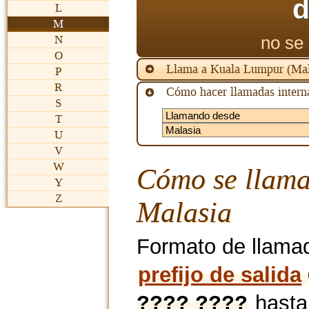
d
L
M
no se 
N
O
Llama a Kuala Lumpur (Mal
P
R
Cómo hacer llamadas interna
S
T
U
V
W
Cómo se llama
Y
Z
Malasia
Formato de llama
prefijo de salida
???? ????
hast