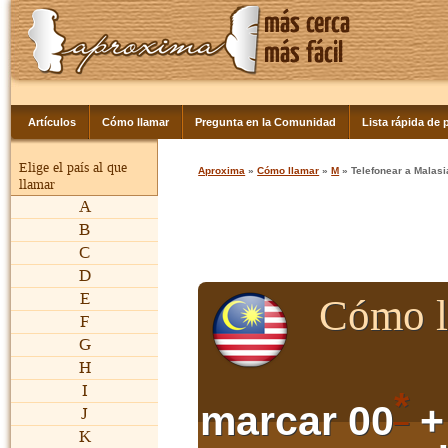
Artículos
Cómo llamar
Pregunta en la Comunidad
Lista rápida de p
Elige el país al que
Aproxima
»
Cómo llamar
»
M
» Telefonear a Malasi
llamar
A
B
C
D
E
Cómo l
F
G
H
I
*
marcar 00
+
J
K