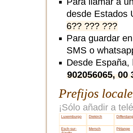
Para llamar a u
desde Estados 
6?? ??? ???
Para guardar en
SMS o whatsap
Desde España, l
902056065, 00
Prefijos local
¡Sólo añadir a telé
Luxemburgo
Diekirch
Differdan
Esch-sur-
Mersch
Pétange