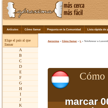
Artículos
Cómo llamar
Pregunta en la Comunidad
Lista rápida de p
Elige el país al que
Aproxima
»
Cómo llamar
»
L
» Telefonear a Luxem
llamar
A
B
C
D
E
Cómo 
F
G
H
I
marcar 0
J
K