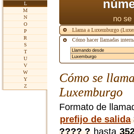
núme
L
M
no se 
N
O
Llama a Luxemburgo (Luxe
P
R
Cómo hacer llamadas interna
S
T
U
V
W
Cómo se llama
Y
Z
Luxemburgo
Formato de llama
prefijo de salida
???? ?
hasta
35