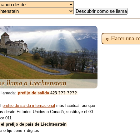
Hacer una co
e llama a Liechtenstein
 llamada:
prefijo de salida
423 ??? ????
el
prefijo de salida internacional
más habitual, aunque
mas desde Estados Unidos o Canadá, sustituye el 00
por 011
 el prefijo de país de Liechtenstein
ono fijo tiene 7 dígitos