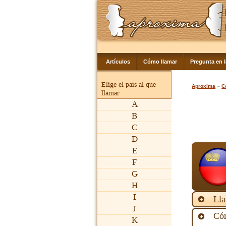
Artículos
Cómo llamar
Pregunta en 
Elige el país al que
Aproxima
»
C
llamar
A
B
C
D
E
F
G
H
I
Lla
J
Cóm
K