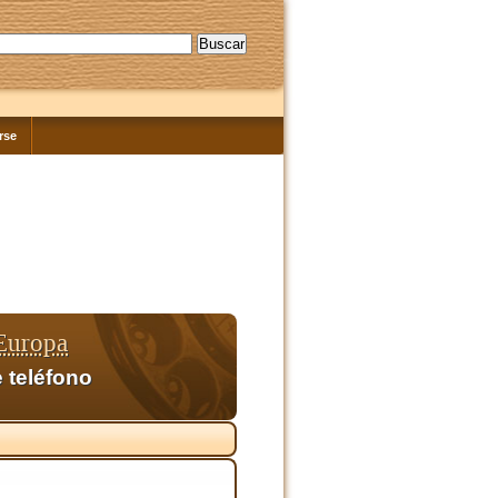
rse
Europa
 teléfono