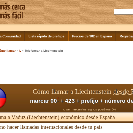
la Comunidad
Lista rápida de prefijos
Precios de 902 en España
Registra
ómo llamar
»
L
» Telefonear a Liechtenstein
Cómo llamar a Liechtenstein
desde 
*
marcar 00
+ 423 + prefijo + número de
no se marcan los signos positivos (+)
ma a Vaduz (Liechtenstein) económico desde España
o hacer llamadas internacionales desde tu país