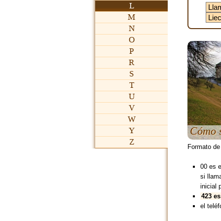
L
M
N
O
P
R
S
T
U
V
W
Cómo s
Y
Z
Formato de
00 es 
si lla
inicial 
423 es
el teléf