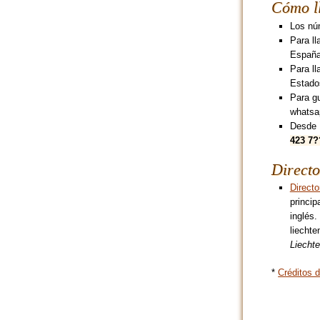
Cómo ll
Los núm
Para ll
España
Para ll
Estado
Para g
whatsa
Desde 
423 7?
Directo
Directo
princip
inglés.
liechte
Liechte
*
Créditos d