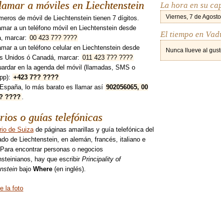
amar a móviles en Liechtenstein
La hora en su ca
Viernes, 7 de Agosto
eros de móvil de Liechtenstein tienen 7 dígitos.
amar a un teléfono móvil en Liechtenstein desde
El tiempo en Vadu
, marcar:
00 423 7?? ????
amar a un teléfono celular en Liechtenstein desde
Nunca llueve al gust
s Unidos ó Canadá, marcar:
011 423 7?? ????
uardar en la agenda del móvil (llamadas, SMS o
pp):
+423 7?? ????
España, lo más barato es llamar así
902056065, 00
? ????
.
rios o guías telefónicas
rio de Suiza
de páginas amarillas y guía telefónica del
ado de Liechtenstein, en alemán, francés, italiano e
 Para encontrar personas o negocios
nsteinianos, hay que escribir
Principality of
nstein
bajo
Where
(en inglés).
e la foto