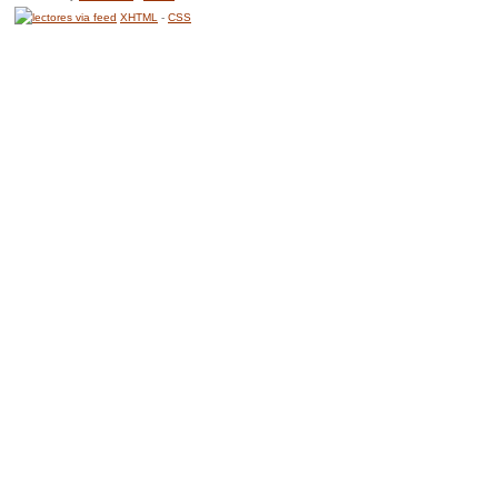
XHTML
-
CSS