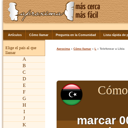
Artículos
Cómo llamar
Pregunta en la Comunidad
Lista rápida de p
Elige el país al que
Aproxima
»
Cómo llamar
»
L
» Telefonear a Libia
llamar
A
B
C
D
E
Cómo 
F
G
H
I
marcar 0
J
K