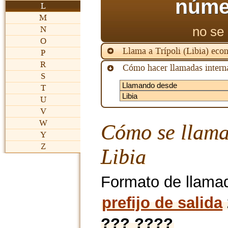
núme
L
M
no se 
N
O
Llama a Trípoli (Libia) ec
P
R
Cómo hacer llamadas interna
S
T
U
V
W
Cómo se llama
Y
Z
Libia
Formato de llama
prefijo de salida
??? ????