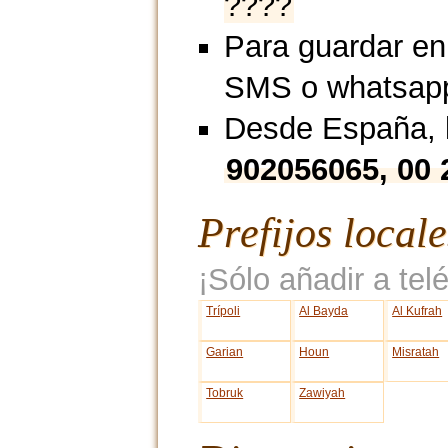
????
Para guardar en
SMS o whatsap
Desde España, l
902056065, 00
Prefijos local
¡Sólo añadir a telé
Trípoli
Al Bayda
Al Kufrah
Garian
Houn
Misratah
Tobruk
Zawiyah