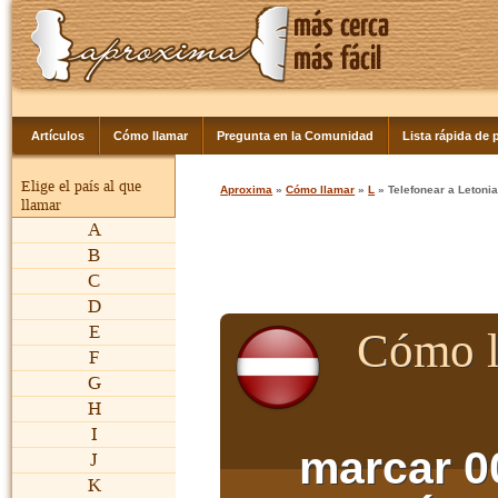
Artículos
Cómo llamar
Pregunta en la Comunidad
Lista rápida de p
Elige el país al que
Aproxima
»
Cómo llamar
»
L
» Telefonear a Letoni
llamar
A
B
C
D
E
Cómo l
F
G
H
I
marcar 0
J
K