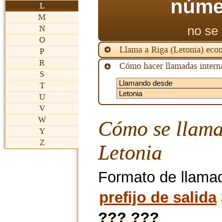
núme
L
M
no se 
N
O
Llama a Riga (Letonia) eco
P
R
Cómo hacer llamadas interna
S
T
U
V
W
Cómo se llama
Y
Z
Letonia
Formato de llama
prefijo de salida
??? ???