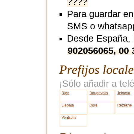
????
Para guardar en
SMS o whatsap
Desde España, l
902056065, 00
Prefijos local
¡Sólo añadir a telé
Riga
Daugavpils
Jelgava
Liepaja
Ogre
Rezekne
Ventspils