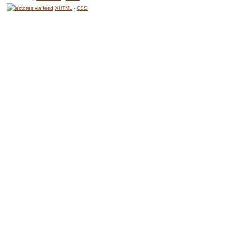
XHTML
-
CSS