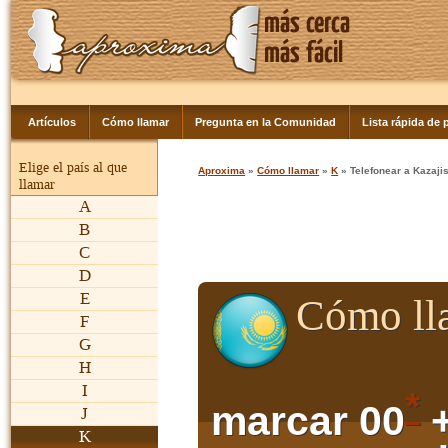
Artículos
Cómo llamar
Pregunta en la Comunidad
Lista rápida de p
Elige el país al que
Aproxima
»
Cómo llamar
»
K
» Telefonear a Kazaji
llamar
A
B
C
D
E
Cómo ll
F
G
H
I
*
marcar 00
+
J
K