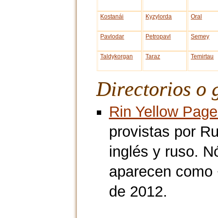
Kostanái
Kyzylorda
Oral
Pavlodar
Petropavl
Semey
Taldykorgan
Taraz
Temirtau
Directorios o 
Rin Yellow Page
provistas por R
inglés y ruso. 
aparecen como 
de 2012.