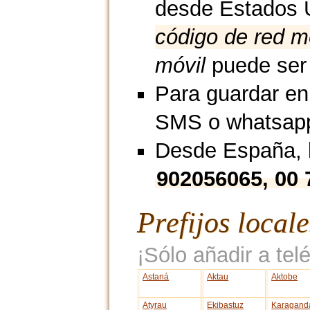
desde Estados 
código de red m
móvil
puede ser 
Para guardar en
SMS o whatsap
Desde España, l
902056065, 00 
Prefijos local
¡Sólo añadir a telé
Astaná
Aktau
Aktobe
Atyrau
Ekibastuz
Karagand