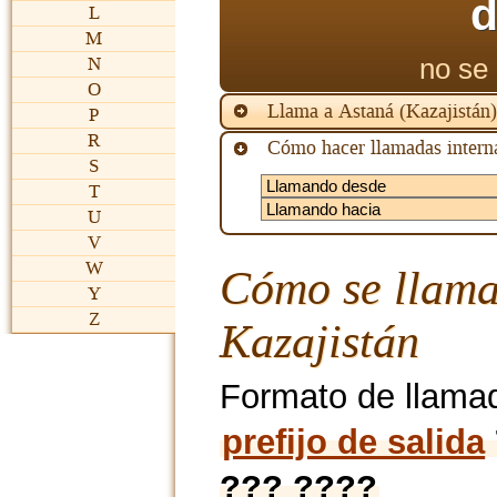
d
L
M
no se 
N
O
Llama a Astaná (Kazajistán
P
R
Cómo hacer llamadas interna
S
T
U
V
W
Cómo se llama
Y
Z
Kazajistán
Formato de llama
prefijo de salida
??? ????