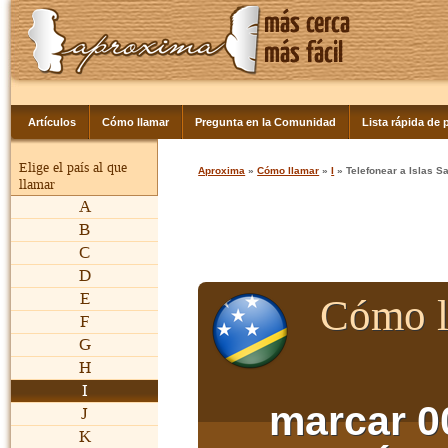
Artículos
Cómo llamar
Pregunta en la Comunidad
Lista rápida de p
Elige el país al que
Aproxima
»
Cómo llamar
»
I
» Telefonear a Islas 
llamar
A
B
C
D
E
Cómo l
F
G
H
I
marcar 0
J
K