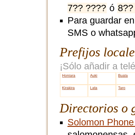
7?? ????
ó
8??
Para guardar en
SMS o whatsap
Prefijos local
¡Sólo añadir a telé
Honiara
Auki
Buala
Kirakira
Lata
Taro
Directorios o 
Solomon Phone
salomonensas, 