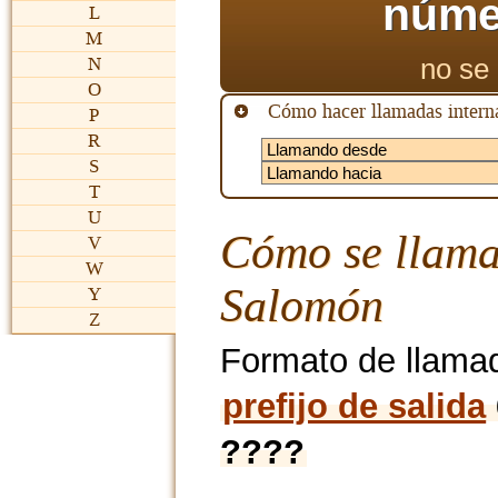
núme
L
M
no se 
N
O
Cómo hacer llamadas interna
P
R
S
T
U
Cómo se llama
V
W
Salomón
Y
Z
Formato de llama
prefijo de salida
????