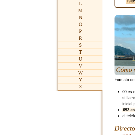
L
M
N
O
P
R
S
T
U
V
Cómo s
W
Y
Formato de
Z
00 es 
si lla
inicial 
692 es
el teléf
Directo