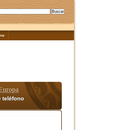
rse
 Europa
 teléfono