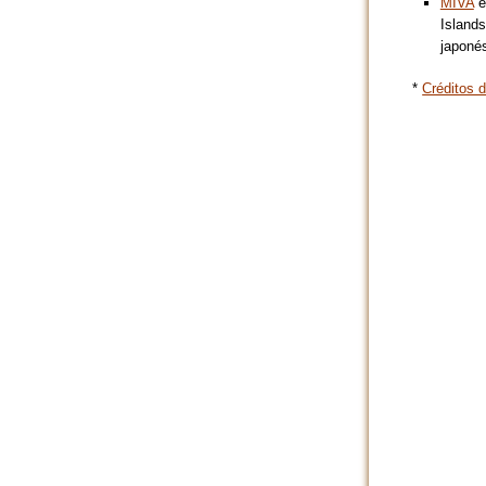
MIVA
e
Islands
japoné
*
Créditos d