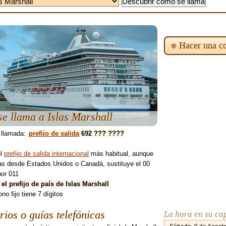
Hacer una co
e llama a Islas Marshall
 llamada:
prefijo de salida
692 ??? ????
el
prefijo de salida internacional
más habitual, aunque
mas desde Estados Unidos o Canadá, sustituye el 00
por 011
 el prefijo de país de Islas Marshall
ono fijo tiene 7 dígitos
rios o guías telefónicas
La hora en su ca