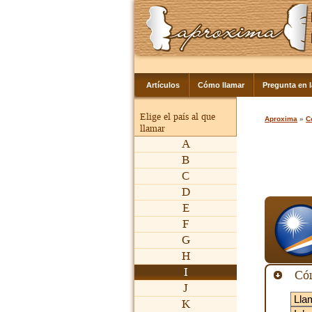
Artículos
Cómo llamar
Pregunta en 
Elige el país al que
Aproxima
»
C
llamar
A
B
C
D
E
F
G
H
I
Cóm
J
K