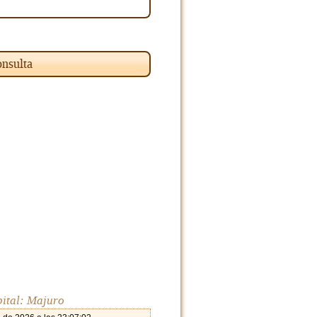
nsulta
pital: Majuro