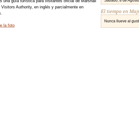
Sábado, 8 de Agosto
s una guía turística para visitantes oficial de Marshall
 Visitors Authority, en inglés y parcialmente en
El tiempo en Maj
s.
Nunca llueve al gust
e la foto