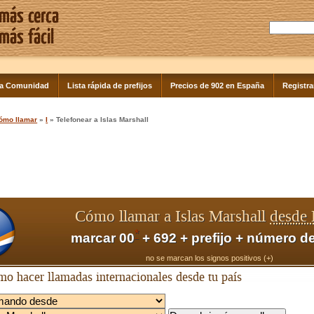
la Comunidad
Lista rápida de prefijos
Precios de 902 en España
Registra
ómo llamar
»
I
» Telefonear a Islas Marshall
Cómo llamar a Islas Marshall
desde
*
marcar 00
+ 692 + prefijo + número de
no se marcan los signos positivos (+)
o hacer llamadas internacionales desde tu país