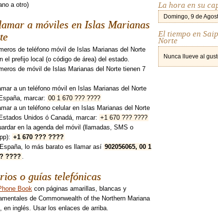
La hora en su ca
no a otro)
Domingo, 9 de Agost
amar a móviles en Islas Marianas
El tiempo en Sai
te
Norte
eros de teléfono móvil de Islas Marianas del Norte
Nunca llueve al gust
n el prefijo local (o código de área) del estado.
eros de móvil de Islas Marianas del Norte tienen 7
.
amar a un teléfono móvil en Islas Marianas del Norte
España, marcar:
00 1 670 ??? ????
amar a un teléfono celular en Islas Marianas del Norte
Estados Unidos ó Canadá, marcar:
+1 670 ??? ????
uardar en la agenda del móvil (llamadas, SMS o
pp):
+1 670 ??? ????
España, lo más barato es llamar así
902056065, 00 1
?? ????
.
rios o guías telefónicas
Phone Book
con páginas amarillas, blancas y
amentales de Commonwealth of the Northern Mariana
, en inglés. Usar los enlaces de arriba.