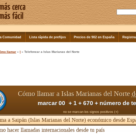
la Comunidad
Lista rápida de prefijos
Precios de 902 en España
Registra
ómo llamar
»
I
» Telefonear a Islas Marianas del Norte
Cómo llamar a Islas Marianas del Norte
d
*
marcar 00
+ 1 + 670 + número de t
no se marcan los signos positivos (+)
ma a Saipán (Islas Marianas del Norte) económico desde Esp
o hacer llamadas internacionales desde tu país