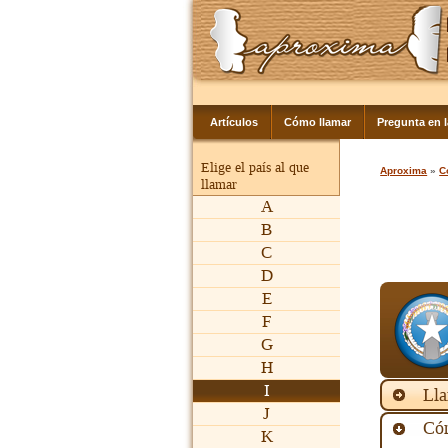
Artículos
Cómo llamar
Pregunta en 
Elige el país al que
Aproxima
»
C
llamar
A
B
C
D
E
F
G
H
I
Lla
J
Cóm
K