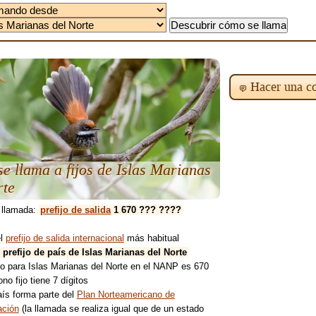
Hacer una co
e llama a fijos de Islas Marianas
rte
 llamada:
prefijo de salida
1 670 ??? ????
el
prefijo de salida internacional
más habitual
l prefijo de país de Islas Marianas del Norte
ijo para Islas Marianas del Norte en el NANP es 670
ono fijo tiene 7 dígitos
aís forma parte del
Plan Norteamericano de
ción
(la llamada se realiza igual que de un estado