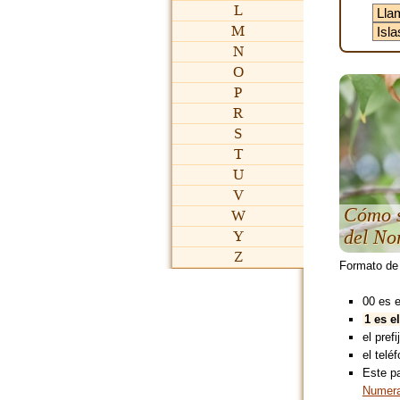
L
M
N
O
P
R
S
T
U
V
Cómo s
W
del No
Y
Z
Formato de
00 es 
1 es e
el pref
el teléf
Este p
Numera