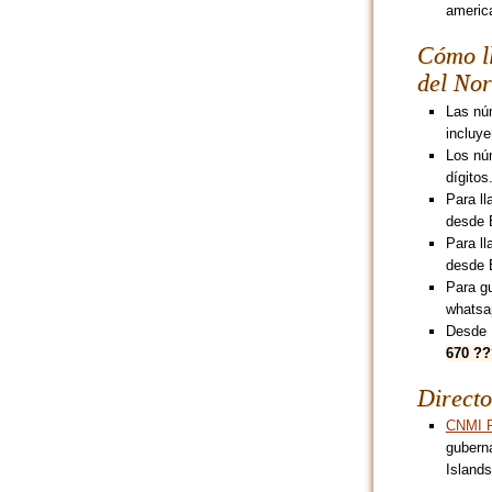
america
Cómo ll
del Nor
Las núm
incluye
Los núm
dígitos
Para ll
desde 
Para ll
desde 
Para g
whatsa
Desde 
670 ?
Directo
CNMI 
gubern
Islands