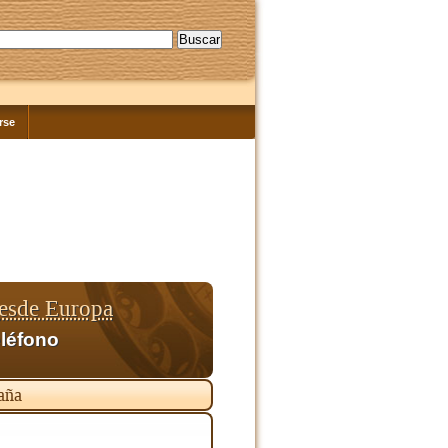
rse
esde Europa
eléfono
aña