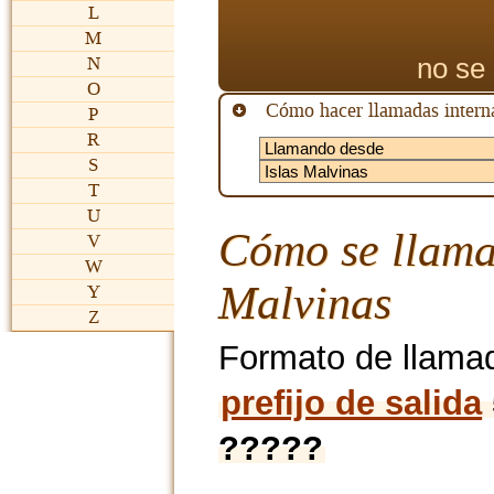
L
M
no se 
N
O
Cómo hacer llamadas interna
P
R
S
T
U
Cómo se llama
V
W
Malvinas
Y
Z
Formato de llama
prefijo de salida
?????