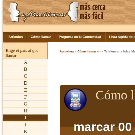
Artículos
Cómo llamar
Pregunta en la Comunidad
Lista rápida de p
Elige el país al que
Aproxima
»
Cómo llamar
»
I
» Telefonear a Islas M
llamar
A
B
C
D
E
Cómo ll
F
G
H
I
marcar 00
J
K