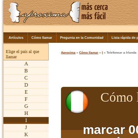
Artículos
Cómo llamar
Pregunta en la Comunidad
Lista rápida de p
Elige el país al que
Aproxima
»
Cómo llamar
»
I
» Telefonear a Irlanda
llamar
A
B
C
D
E
Cómo l
F
G
H
I
marcar 0
J
K