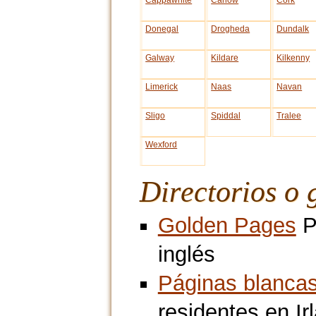
Cappawhite
Carlow
Cork
Donegal
Drogheda
Dundalk
Galway
Kildare
Kilkenny
Limerick
Naas
Navan
Sligo
Spiddal
Tralee
Wexford
Directorios o 
Golden Pages
P
inglés
Páginas blanca
residentes en Ir