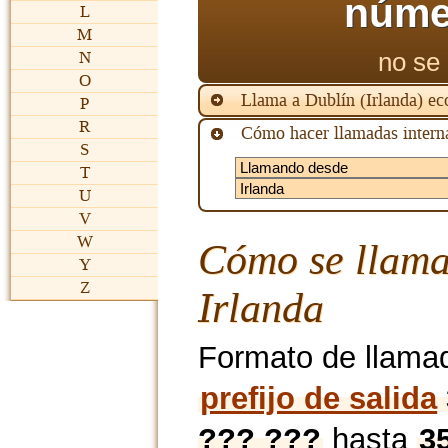
núme
L
M
no se 
N
O
Llama a Dublín (Irlanda) e
P
R
Cómo hacer llamadas interna
S
T
U
V
W
Cómo se llama
Y
Z
Irlanda
Formato de llama
prefijo de salida
??? ???
hasta
3