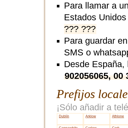
Para llamar a un
Estados Unidos
??? ???
Para guardar en
SMS o whatsap
Desde España, l
902056065, 00
Prefijos local
¡Sólo añadir a telé
Dublín
Arklow
Athlone